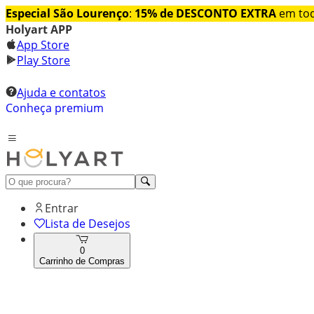
Especial São Lourenço
:
15% de DESCONTO EXTRA
em tod
Holyart APP
App Store
Play Store
Ajuda e contatos
Conheça premium
Entrar
Lista de Desejos
0
Carrinho de Compras