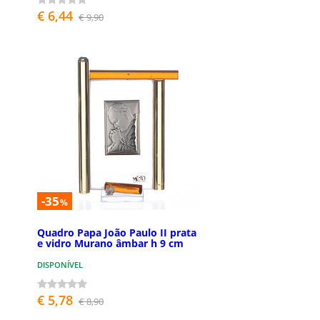
€ 6,44
€ 9,90
-35
%
Quadro Papa João Paulo II prata
e vidro Murano âmbar h 9 cm
DISPONÍVEL
€ 5,78
€ 8,90