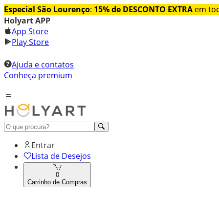
Especial São Lourenço
:
15% de DESCONTO EXTRA
em tod
Holyart APP
App Store
Play Store
Ajuda e contatos
Conheça premium
Entrar
Lista de Desejos
0
Carrinho de Compras