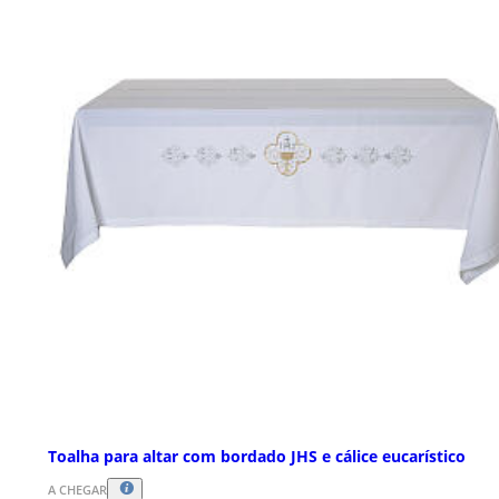
Toalha para altar com bordado JHS e cálice eucarístico
A CHEGAR