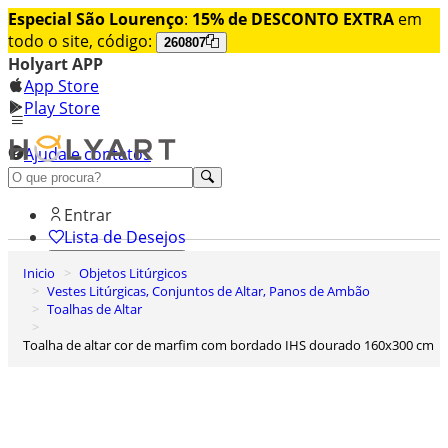
Especial São Lourenço
:
15% de DESCONTO EXTRA
em
todo o site, código:
260807
Holyart APP
App Store
Play Store
Ajuda e contatos
Conheça premium
Entrar
Lista de Desejos
Inicio
Objetos Litúrgicos
0
Vestes Litúrgicas, Conjuntos de Altar, Panos de Ambão
Carrinho de Compras
Toalhas de Altar
Toalha de altar cor de marfim com bordado IHS dourado 160x300 cm