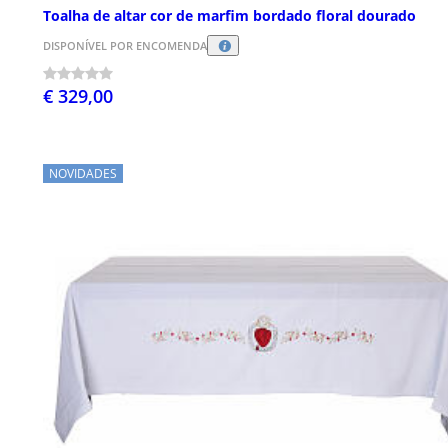
Toalha de altar cor de marfim bordado floral dourado
DISPONÍVEL POR ENCOMENDA
€ 329,00
NOVIDADES