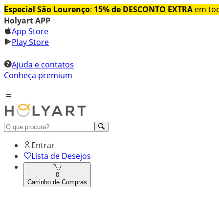
Especial São Lourenço
:
15% de DESCONTO EXTRA
em tod
Holyart APP
App Store
Play Store
Ajuda e contatos
Conheça premium
Entrar
Lista de Desejos
0
Carrinho de Compras