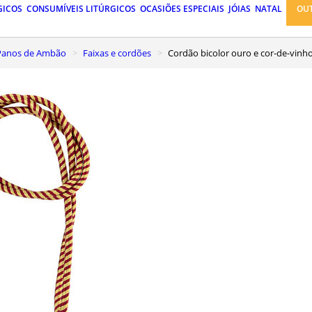
GICOS
CONSUMÍVEIS LITÚRGICOS
OCASIÕES ESPECIAIS
JÓIAS
NATAL
OU
, Panos de Ambão
Faixas e cordões
Cordão bicolor ouro e cor-de-vinh