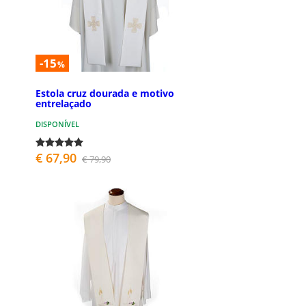
-15
%
Estola cruz dourada e motivo
entrelaçado
DISPONÍVEL
€ 67,90
€ 79,90