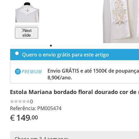
Previous
slide
Next
slide
Quero o envio grátis para este artigo
Envio GRÁTIS e até 1500€ de poupança
8,90€/ano.
Estola Mariana bordado floral dourado cor de
0
Referência:
PM005474
€
149
,00
Chega em 3-4 semanas