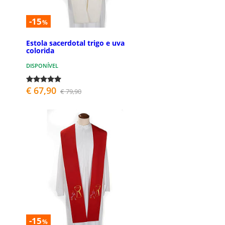
-15
%
Estola sacerdotal trigo e uva
colorida
DISPONÍVEL
€ 67,90
€ 79,90
-15
%