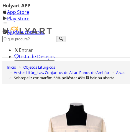
Holyart APP
App Store
Play Store
Ajuda e contatos
Conheça premium
Entrar
Lista de Desejos
Inicio
Objetos Litúrgicos
0
Vestes Litúrgicas, Conjuntos de Altar, Panos de Ambão
Alvas
Carrinho de Compras
Sobrepeliz cor marfim 55% poliéster 45% lã bainha aberta