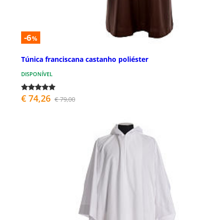
-6
%
Túnica franciscana castanho poliéster
DISPONÍVEL
€ 74,26
€ 79,00