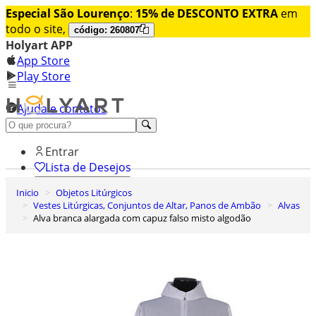
Especial São Lourenço
:
15% de DESCONTO EXTRA
em
todo o site,
código: 260807
Holyart APP
App Store
Play Store
Ajuda e contatos
Conheça premium
Entrar
Lista de Desejos
Inicio
Objetos Litúrgicos
0
Vestes Litúrgicas, Conjuntos de Altar, Panos de Ambão
Alvas
Carrinho de Compras
Alva branca alargada com capuz falso misto algodão