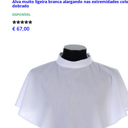
Alva muito ligeira branca alargando nas extremidades col
dobrado
DISPONÍVEL
€ 67,00