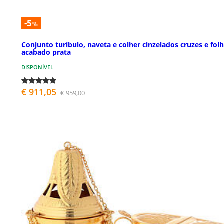
-5
%
Conjunto turíbulo, naveta e colher cinzelados cruzes e fol
acabado prata
DISPONÍVEL
€ 911,05
€ 959,00