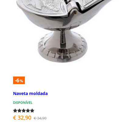
-6
%
Naveta moldada
DISPONÍVEL
€ 32,90
€ 34,90