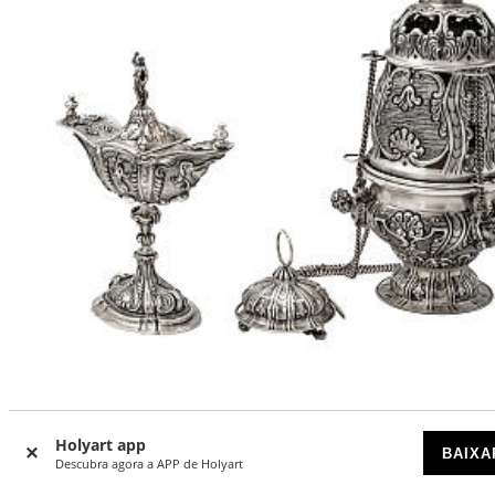
Turíbulo barroco e naveta cinzelada acabamento prateado
cm
Holyart app
BAIXA
Descubra agora a APP de Holyart
DISPONÍVEL POR ENCOMENDA