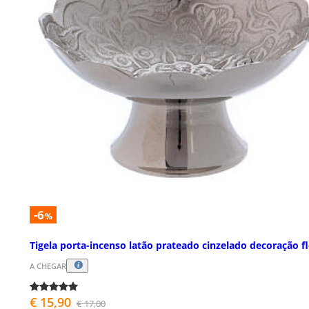
-6
%
Tigela porta-incenso latão prateado cinzelado decoração fl
A CHEGAR
€ 15,90
€ 17,00