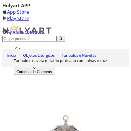
Holyart APP
App Store
Play Store
Ajuda e contatos
Conheça premium
Entrar
Inicio
Objetos Litúrgicos
Turíbulos e Navetas
Lista de Desejos
Turíbulo e naveta de latão prateado com folhas e cruz
0
Carrinho de Compras