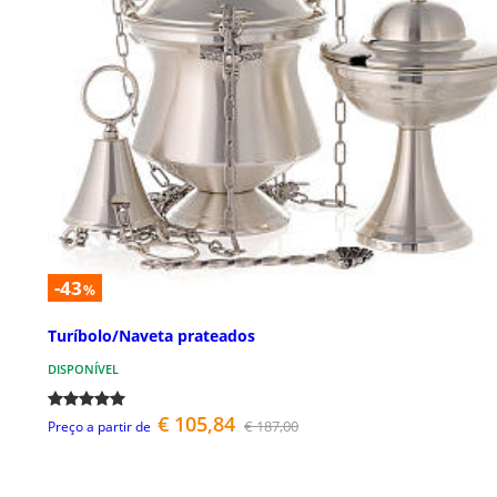
-43
%
Turíbolo/Naveta prateados
DISPONÍVEL
€ 105,84
€ 187,00
Preço a partir de