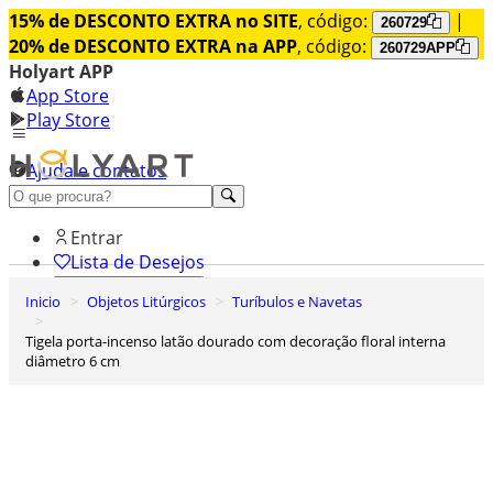
15% de DESCONTO EXTRA no SITE
, código:
|
260729
20% de DESCONTO EXTRA na APP
, código:
260729APP
Holyart APP
App Store
Play Store
Ajuda e contatos
Conheça premium
Entrar
Lista de Desejos
Inicio
Objetos Litúrgicos
Turíbulos e Navetas
0
Carrinho de Compras
Tigela porta-incenso latão dourado com decoração floral interna
diâmetro 6 cm