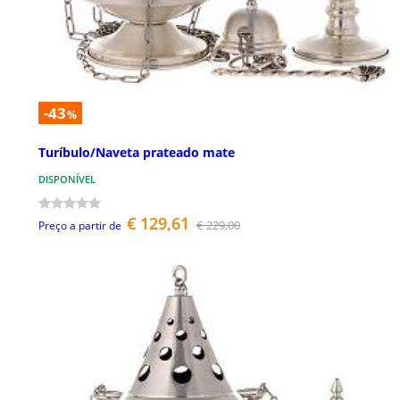
-43
%
Turíbulo/Naveta prateado mate
DISPONÍVEL
€ 129,61
€ 229,00
Preço a partir de