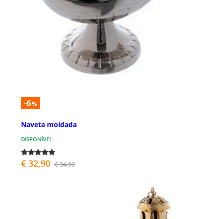
-6
%
Naveta moldada
DISPONÍVEL
€ 32,90
€ 34,90