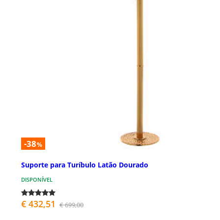
-38
%
Suporte para Turíbulo Latão Dourado
DISPONÍVEL
€ 432,51
€ 699,00