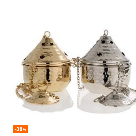
-38
%