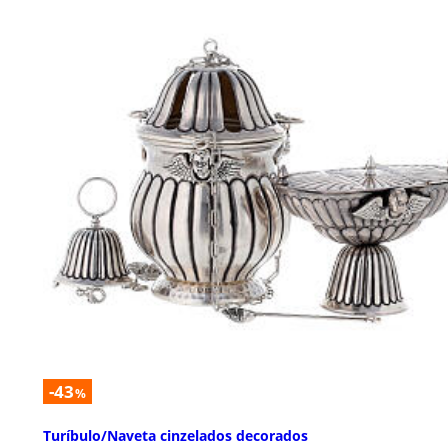
-43
%
Turíbulo/Naveta cinzelados decorados