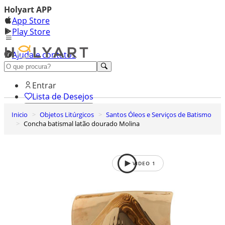
Holyart APP
App Store
Play Store
Ajuda e contatos
Conheça premium
Entrar
Lista de Desejos
Inicio
Objetos Litúrgicos
Santos Óleos e Serviços de Batismo
0
Concha batismal latão dourado Molina
Carrinho de Compras
VIDEO
1