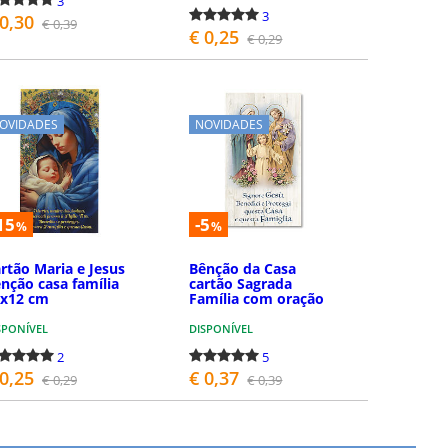
3
3
 0,30
€ 0,39
€ 0,25
€ 0,29
COMPRAR
COMPRAR
OVIDADES
NOVIDADES
15
-5
%
%
rtão Maria e Jesus
Bênção da Casa
nção casa família
cartão Sagrada
2x12 cm
Família com oração
SPONÍVEL
DISPONÍVEL
2
5
 0,25
€ 0,37
€ 0,29
€ 0,39
COMPRAR
COMPRAR