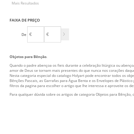
Mais Resultados
FAIXA DE PREÇO
De
A
Objetos para Bênção
.
Quando o padre abençoa os fieis durante a celebração litúrgica ou abençoa
amor de Deus se tornam mais presentes do que nunca nos corações daqu
Nesta categoria especial do catalogo Holyart pode encontrar todos os obje
Bênções Pascais, as Garrafas para Água Benta e os Envelopes de Plástico
filtros da pagina para escolher o artigo que lhe interessa e aproveite os 
Para qualquer dúvida sobre os artigos de categoria Objetos para Bênção, c