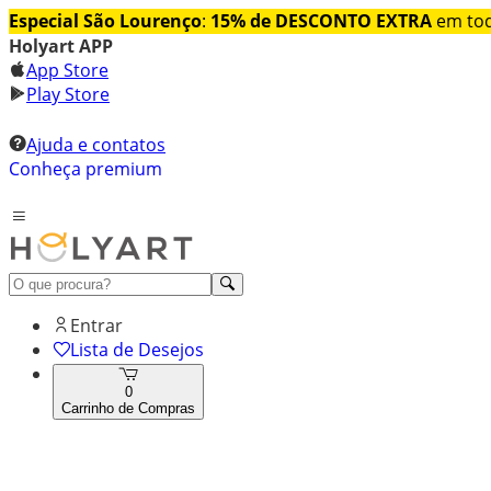
Especial São Lourenço
:
15% de DESCONTO EXTRA
em tod
Holyart APP
App Store
Play Store
Ajuda e contatos
Conheça premium
Entrar
Lista de Desejos
0
Carrinho de Compras