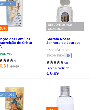
OVIDADES
DESCONTOS POR
20
%
QUANTIDADE
nção das Famílias
Garrafa Nossa
surreição de Cristo
Senhora de Lourdes
A
DISPONÍVEL POR
SPONÍVEL
ENCOMENDA
4
90
 0,31
€ 0,39
Preço a partir de
€ 0,99
COMPRAR
COMPRAR
OVIDADES