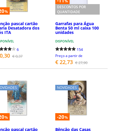
-11
%
DESCONTOS POR
20
%
QUANTIDADE
nção pascal cartão
Garrafas para Água
ria Desatadora dos
Benta 50 ml caixa 100
s ITA
unidades
SPONÍVEL
DISPONÍVEL
6
154
 0,30
Preço a partir de
€ 0,37
€ 22,73
€ 27,90
COMPRAR
COMPRAR
OVIDADES
NOVIDADES
20
-20
%
%
nção pascal cartão
Bênção das Casas