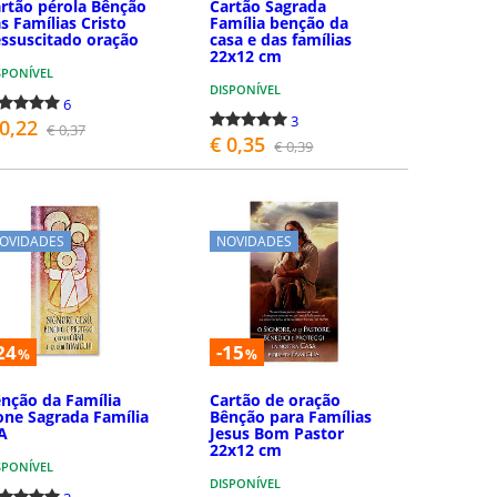
rtão pérola Bênção
Cartão Sagrada
s Famílias Cristo
Família benção da
ssuscitado oração
casa e das famílias
22x12 cm
SPONÍVEL
DISPONÍVEL
6
3
 0,22
€ 0,37
€ 0,35
€ 0,39
COMPRAR
COMPRAR
OVIDADES
NOVIDADES
24
-15
%
%
nção da Família
Cartão de oração
one Sagrada Família
Bênção para Famílias
A
Jesus Bom Pastor
22x12 cm
SPONÍVEL
DISPONÍVEL