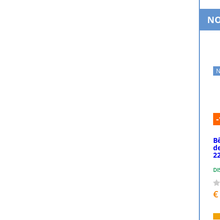
NO
N
B
d
2
DI
€