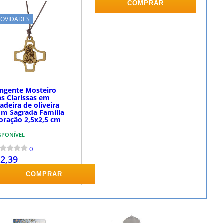
COMPRAR
COMPRAR
OVIDADES
ingente Mosteiro
as Clarissas em
deira de oliveira
om Sagrada Família
 oração 2,5x2,5 cm
SPONÍVEL
0
 2,39
COMPRAR