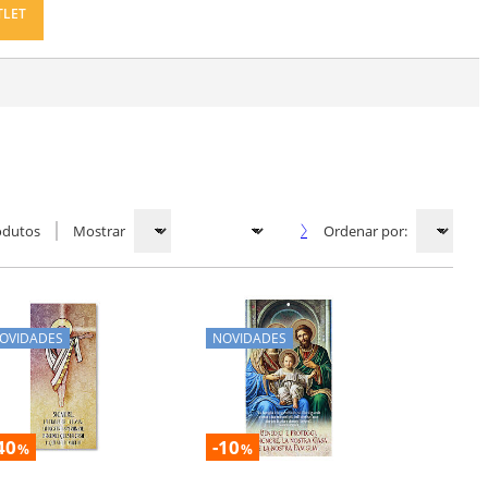
TLET
odutos
Mostrar
Ordenar por:
OVIDADES
NOVIDADES
40
-10
%
%