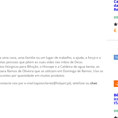
Ca
da
Re
DI
€
N
 uma casa, uma familia ou um lugar de trabalho, a ajuda, a força e o
elas pessoas que põem as suas vidas nas mãos de Deus.
tos litúrgicos para Bênção, o Hissope e a Caldeira de agua benta, as
 para Ramos de Oliveira que se utilizam em Domingo de Ramos. Use os
descontos por quantidade em muitos produtos.
-
ontacte-nos por e-mail (apoiocliente@holyart.pt), telefone ou
chat
.
Bê
íc
IT
DI