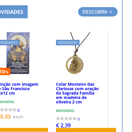
VIDADES
DESCUBRA
OVIDADES
NOVIDADES
-10
%
ênção com imagem
Colar Mosteiro das
e São Francisco
Clarissas com oração
2x12 cm
da Sagrada Família
em madeira de
oliveira 2 cm
SPONÍVEL
0
DISPONÍVEL
 0,33
€ 0,37
0
€ 2,39