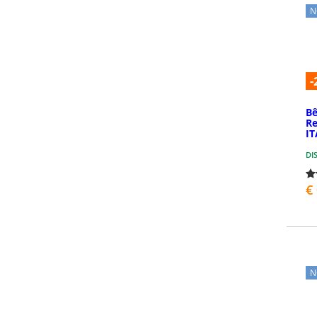
N
-
Bê
Re
IT
DI
€
N