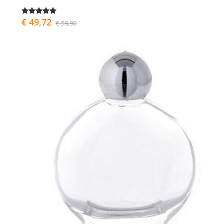
€ 49,72
€ 59,90