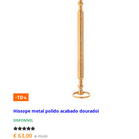
-10
%
Hissope metal polido acabado douradoì
DISPONÍVEL
€ 63,00
€ 70,00