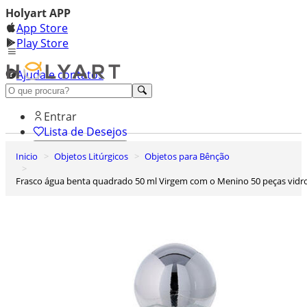
Holyart APP
App Store
Play Store
Ajuda e contatos
Conheça premium
Entrar
Lista de Desejos
Inicio
Objetos Litúrgicos
Objetos para Bênção
0
Carrinho de Compras
Frasco água benta quadrado 50 ml Virgem com o Menino 50 peças vidr