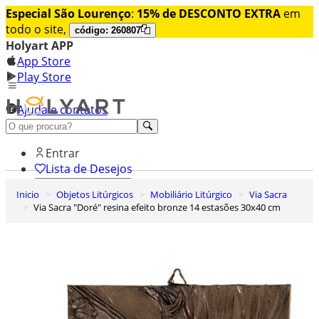
Especial São Lourenço
:
15% de DESCONTO EXTRA
em
todo o site,
código: 260807
Holyart APP
App Store
Play Store
Ajuda e contatos
Conheça premium
Entrar
Lista de Desejos
Inicio
Objetos Litúrgicos
Mobiliário Litúrgico
Via Sacra
0
Via Sacra "Doré" resina efeito bronze 14 estasões 30x40 cm
Carrinho de Compras