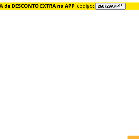
% de DESCONTO EXTRA na APP
, código:
260729APP