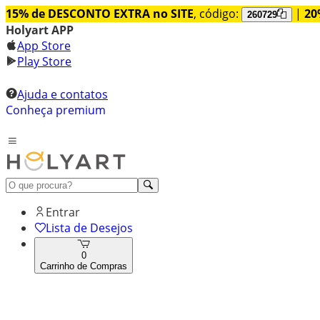
15% de DESCONTO EXTRA no SITE
, código:
|
20
260729
Holyart APP
App Store
Play Store
Ajuda e contatos
Conheça premium
Entrar
Lista de Desejos
0
Carrinho de Compras