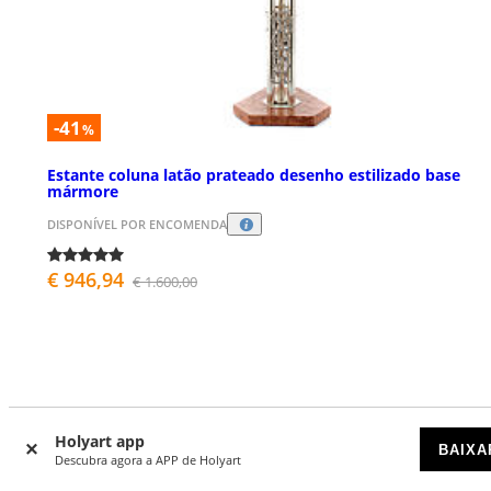
-41
%
Estante coluna latão prateado desenho estilizado base
mármore
DISPONÍVEL POR ENCOMENDA
€ 946,94
€ 1.600,00
Holyart app
O que dizem de nós
BAIXA
Descubra agora a APP de Holyart