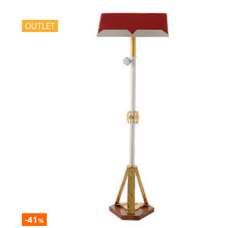
OUTLET
-41
%