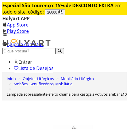
Especial São Lourenço
:
15% de DESCONTO EXTRA
em
todo o site, código:
260807
Holyart APP
App Store
Play Store
Ajuda e contatos
Conheça premium
Entrar
Lista de Desejos
Inicio
Objetos Litúrgicos
Mobiliário Litúrgico
0
Ambões, Genuflexórios, Mobiliário
Carrinho de Compras
Lâmpada sobressalente efeito chama para castiçais votivos âmbar E10