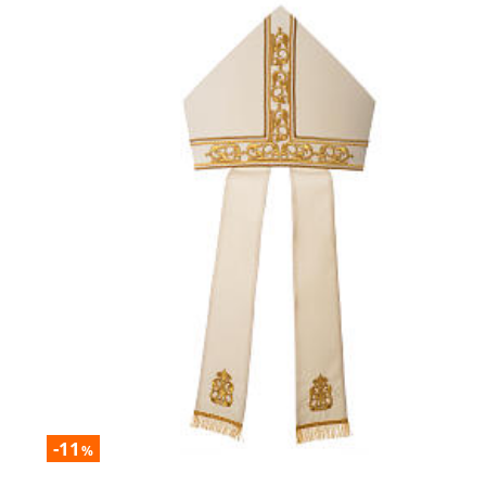
-11
%