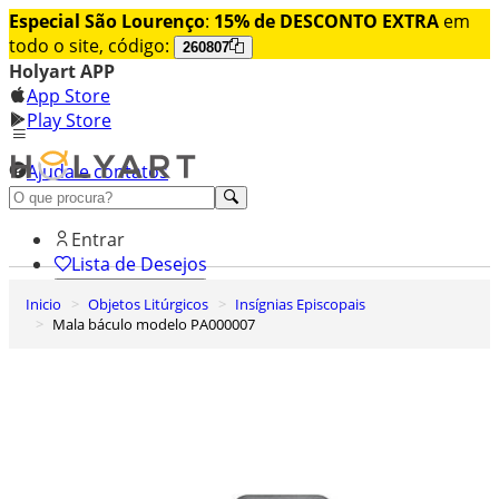
Especial São Lourenço
:
15% de DESCONTO EXTRA
em
todo o site, código:
260807
Holyart APP
App Store
Play Store
Ajuda e contatos
Conheça premium
Entrar
Lista de Desejos
Inicio
Objetos Litúrgicos
Insígnias Episcopais
0
Mala báculo modelo PA000007
Carrinho de Compras