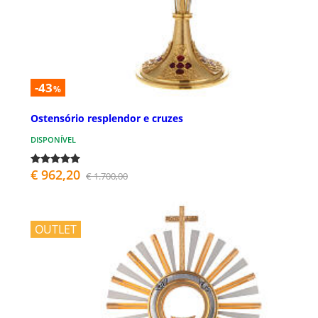
-43
%
Ostensório resplendor e cruzes
DISPONÍVEL
€ 962,20
€ 1.700,00
OUTLET