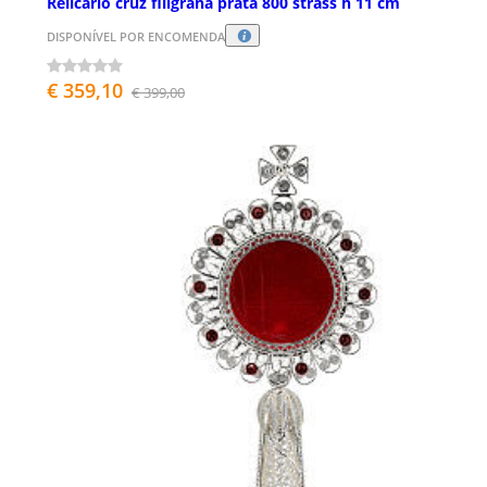
Relicário cruz filigrana prata 800 strass h 11 cm
DISPONÍVEL POR ENCOMENDA
€ 359,10
€ 399,00