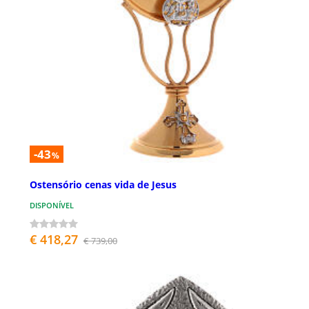
-43
%
Ostensório cenas vida de Jesus
DISPONÍVEL
€ 418,27
€ 739,00