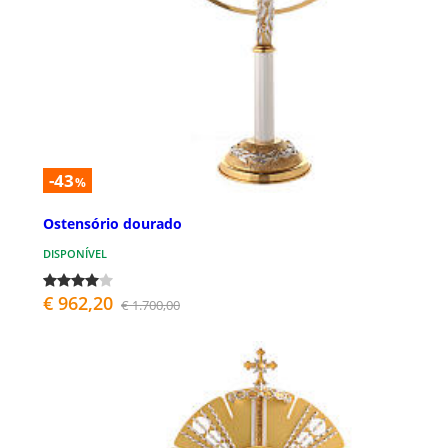
-43
%
Ostensório dourado
DISPONÍVEL
€ 962,20
€ 1.700,00