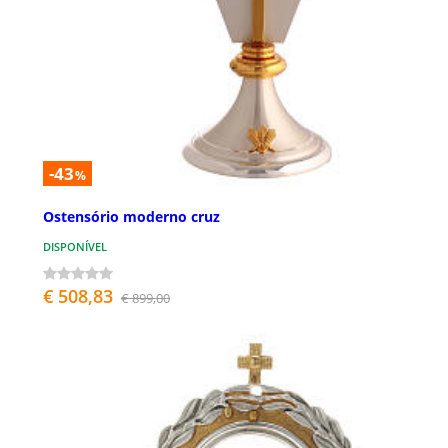
-43
%
Ostensório moderno cruz
DISPONÍVEL
€ 508,83
€ 899,00