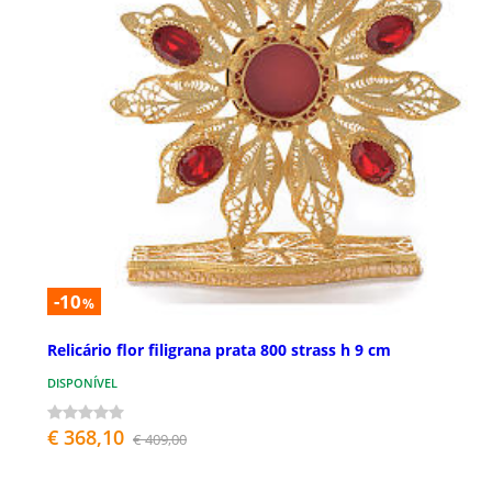
-10
%
Relicário flor filigrana prata 800 strass h 9 cm
DISPONÍVEL
€ 368,10
€ 409,00