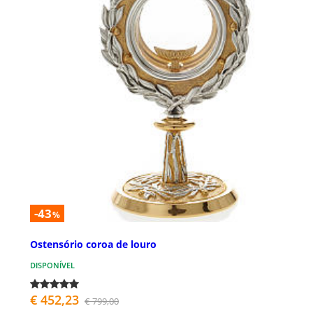
-43
%
Ostensório coroa de louro
DISPONÍVEL
€ 452,23
€ 799,00