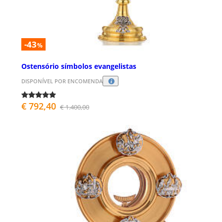
-43
%
Ostensório símbolos evangelistas
DISPONÍVEL POR ENCOMENDA
€ 792,40
€ 1.400,00