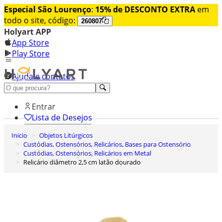
Especial São Lourenço
:
15% de DESCONTO EXTRA
em
todo o site, código:
260807
Holyart APP
App Store
Play Store
Ajuda e contatos
Conheça premium
Entrar
Lista de Desejos
Inicio
Objetos Litúrgicos
0
Custódias, Ostensórios, Relicários, Bases para Ostensório
Carrinho de Compras
Custódias, Ostensórios, Relicários em Metal
Relicário diâmetro 2,5 cm latão dourado