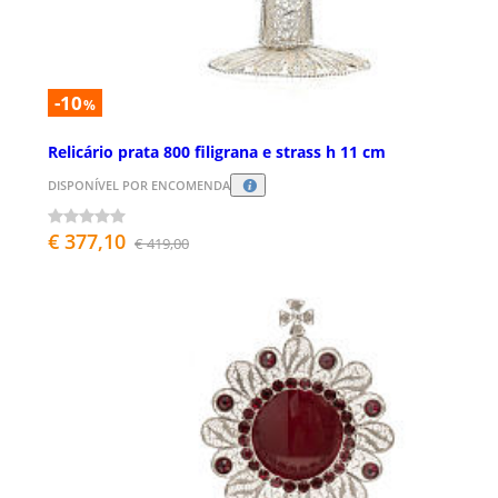
-10
%
Relicário prata 800 filigrana e strass h 11 cm
DISPONÍVEL POR ENCOMENDA
€ 377,10
€ 419,00