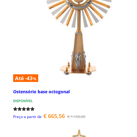
Até -43
%
Ostensório base octogonal
DISPONÍVEL
€ 665,56
€ 1.100,00
Preço a partir de