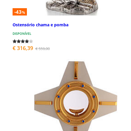
-43
%
Ostensório chama e pomba
DISPONÍVEL
€ 316,39
€ 559,00