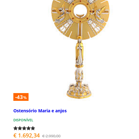
-43
%
Ostensório Maria e anjos
DISPONÍVEL
€ 1.692,34
€ 2.990,00