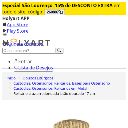
Especial São Lourenço
:
15% de DESCONTO EXTRA
em
todo o site, código:
260807
Holyart APP
App Store
Play Store
Ajuda e contatos
Conheça premium
Entrar
Lista de Desejos
Inicio
Objetos Litúrgicos
0
Custódias, Ostensórios, Relicários, Bases para Ostensório
Carrinho de Compras
Custódias, Ostensórios, Relicários em Metal
Relicário cruz arredondada latão dourado 17 cm