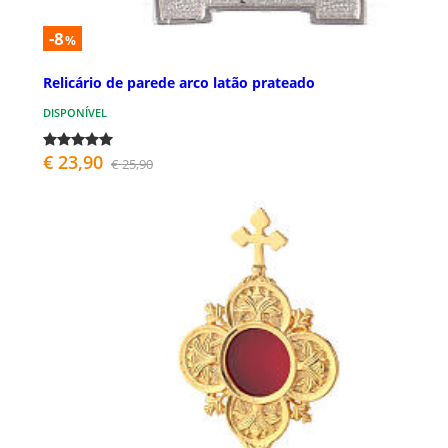
-8
%
Relicário de parede arco latão prateado
DISPONÍVEL
€ 23,90
€ 25,90