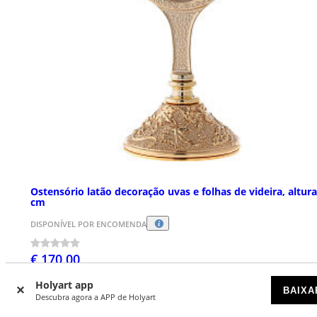
Ostensório latão decoração uvas e folhas de videira, altura
cm
DISPONÍVEL POR ENCOMENDA
€ 170,00
Holyart app
BAIXA
Descubra agora a APP de Holyart