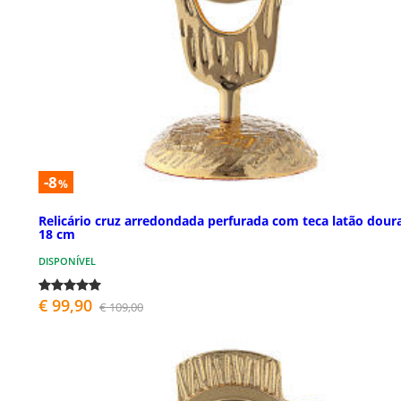
-8
%
Relicário cruz arredondada perfurada com teca latão dour
18 cm
DISPONÍVEL
€ 99,90
€ 109,00