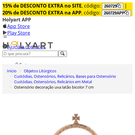
15% de DESCONTO EXTRA no SITE
, código:
|
260729
20% de DESCONTO EXTRA na APP
, código:
260729APP
Holyart APP
App Store
Play Store
Ajuda e contatos
Conheça premium
Entrar
Inicio
Objetos Litúrgicos
Lista de Desejos
Custódias, Ostensórios, Relicários, Bases para Ostensório
Custódias, Ostensórios, Relicários em Metal
0
Ostensório decoração uva latão bicolor 7 cm
Carrinho de Compras