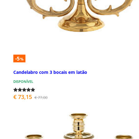
-5
%
Candelabro com 3 bocais em latão
DISPONÍVEL
€ 73,15
€ 77,00