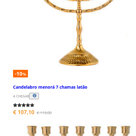
-10
%
Candelabro menorá 7 chamas latão
A CHEGAR
€ 107,10
€ 119,00