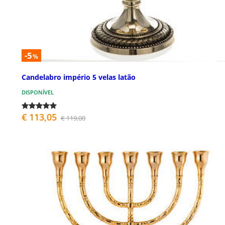
-5
%
Candelabro império 5 velas latão
DISPONÍVEL
€ 113,05
€ 119,00