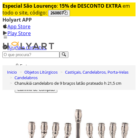
Especial São Lourenço
:
15% de DESCONTO EXTRA
em
todo o site, código:
260807
Holyart APP
App Store
Play Store
Ajuda e contatos
Conheça premium
Entrar
Inicio
Objetos Litúrgicos
Castiçais, Candelabros, Porta-Velas
Lista de Desejos
Candelabros
Chanukiá candelabro de 9 braços latão prateado h 21,5 cm
0
Carrinho de Compras