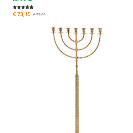
€ 73,15
€ 77,00