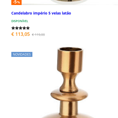
-5
%
Candelabro império 5 velas latão
DISPONÍVEL
€ 113,05
€ 119,00
NOVIDADES