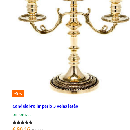
-5
%
Candelabro império 3 velas latão
DISPONÍVEL
€ 90,16
€ 94,90