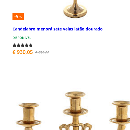
-5
%
Candelabro menorá sete velas latão dourado
DISPONÍVEL
€ 930,05
€ 979,00