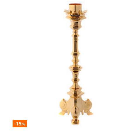
-15
%