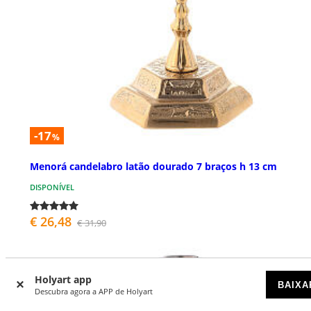
-17
%
Menorá candelabro latão dourado 7 braços h 13 cm
DISPONÍVEL
€ 26,48
€ 31,90
Holyart app
BAIXA
Descubra agora a APP de Holyart