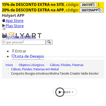
15% de DESCONTO EXTRA no SITE
, código:
|
260729
20% de DESCONTO EXTRA na APP
, código:
260729APP
Holyart APP
App Store
Play Store
Ajuda e contatos
Conheça premium
Entrar
Lista de Desejos
Inicio
Objetos Litúrgicos
Cálices, Píxides, Patenas
0
Cálices, Píxides, Patenas em Metal
Carrinho de Compras
Conjunto liturgia ortodoxa Molina Tassilo Criador latão bicolor
VIDEO
1