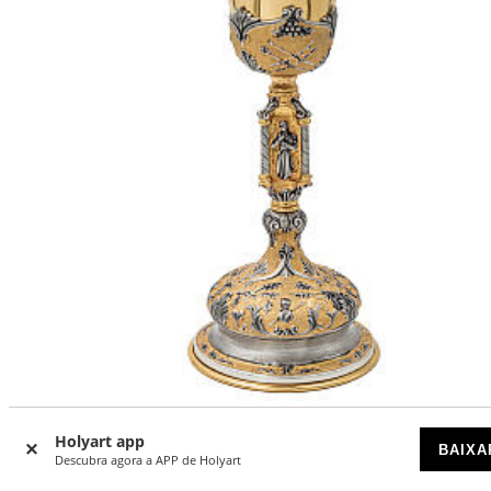
Cálice Paixão de Cristo copa prata acabamento duas cores
Holyart app
BAIXA
Descubra agora a APP de Holyart
DISPONÍVEL POR ENCOMENDA