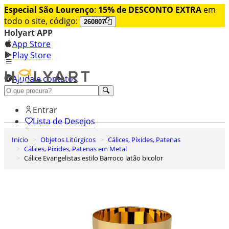
Especial São Lourenço
:
15% de DESCONTO EXTRA
em
todo o site, código:
260807
Holyart APP
App Store
Play Store
Ajuda e contatos
Conheça premium
Entrar
Lista de Desejos
Inicio
Objetos Litúrgicos
Cálices, Píxides, Patenas
0
Cálices, Píxides, Patenas em Metal
Carrinho de Compras
Cálice Evangelistas estilo Barroco latão bicolor