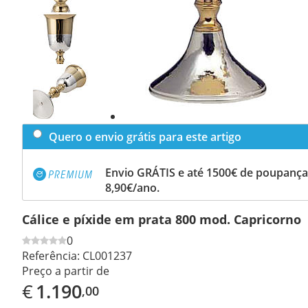
Previous
slide
Next
slide
Quero o envio grátis para este artigo
Envio GRÁTIS e até 1500€ de poupança
8,90€/ano.
Cálice e píxide em prata 800 mod. Capricorno
0
Referência:
CL001237
Preço a partir de
€
1.190
,00