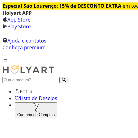
Especial São Lourenço
:
15% de DESCONTO EXTRA
em tod
Holyart APP
App Store
Play Store
Ajuda e contatos
Conheça premium
Entrar
Lista de Desejos
0
Carrinho de Compras