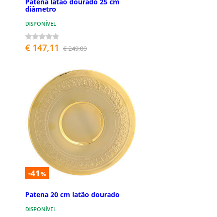
Patena latão dourado 25 cm
diâmetro
DISPONÍVEL
€ 147,11
€ 249,00
-41
%
Patena 20 cm latão dourado
DISPONÍVEL