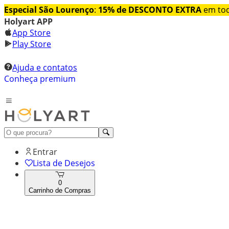
Especial São Lourenço
:
15% de DESCONTO EXTRA
em tod
Holyart APP
App Store
Play Store
Ajuda e contatos
Conheça premium
Entrar
Lista de Desejos
0
Carrinho de Compras