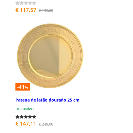
€ 117,57
€ 199,00
-41
%
Patena de latão dourado 25 cm
DISPONÍVEL
€ 147,11
€ 249,00