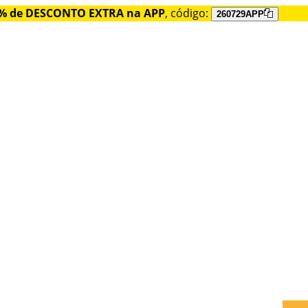
% de DESCONTO EXTRA na APP
, código:
260729APP