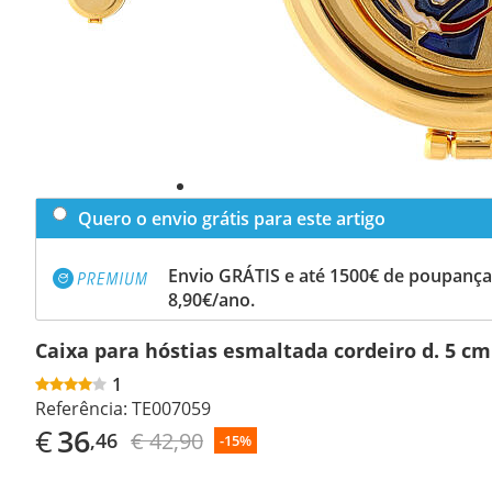
Quero o envio grátis para este artigo
Envio GRÁTIS e até 1500€ de poupança
8,90€/ano.
Caixa para hóstias esmaltada cordeiro d. 5 cm
1
Referência:
TE007059
€
36
€ 42,90
,46
-15%