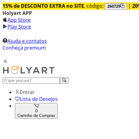
15% de DESCONTO EXTRA no SITE
, código:
|
20
260729
Holyart APP
App Store
Play Store
Ajuda e contatos
Conheça premium
Entrar
Lista de Desejos
0
Carrinho de Compras