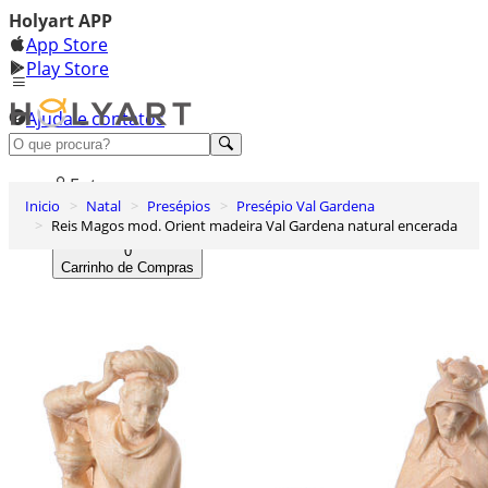
Holyart APP
App Store
Play Store
Ajuda e contatos
Conheça premium
Entrar
Inicio
Natal
Presépios
Presépio Val Gardena
Lista de Desejos
Reis Magos mod. Orient madeira Val Gardena natural encerada
0
Carrinho de Compras