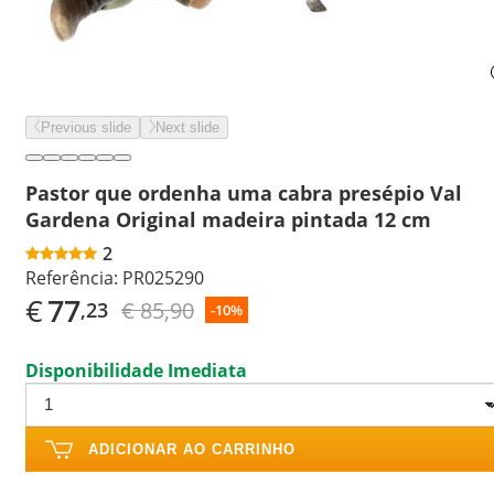
Previous slide
Next slide
Pastor que ordenha uma cabra presépio Val
Gardena Original madeira pintada 12 cm
2
Referência:
PR025290
€
77
€ 85,90
,23
-10%
Disponibilidade Imediata
ADICIONAR AO CARRINHO