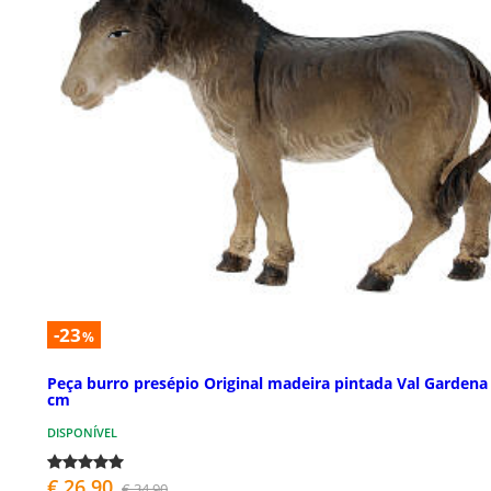
-23
%
Peça burro presépio Original madeira pintada Val Gardena
cm
DISPONÍVEL
€ 26,90
€ 34,90