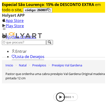
Especial São Lourenço
:
15% de DESCONTO EXTRA
em
todo o site,
código: 260807
Holyart APP
App Store
Play Store
Ajuda e contatos
Conheça premium
Entrar
Lista de Desejos
Inicio
Natal
Presépios
Presépio Val Gardena
0
Carrinho de Compras
Pastor que ordenha uma cabra presépio Val Gardena Original madeira
pintada 12 cm
VIDEO
1