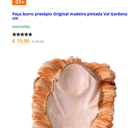
-23
%
Peça burro presépio Original madeira pintada Val Gardena
cm
DISPONÍVEL
€ 19,90
€ 25,90