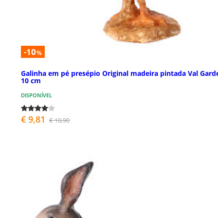
-10
%
Galinha em pé presépio Original madeira pintada Val Gard
10 cm
DISPONÍVEL
€ 9,81
€ 10,90