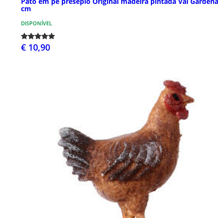
Pato em pé presépio Original madeira pintada Val Gardena
cm
DISPONÍVEL
€ 10,90