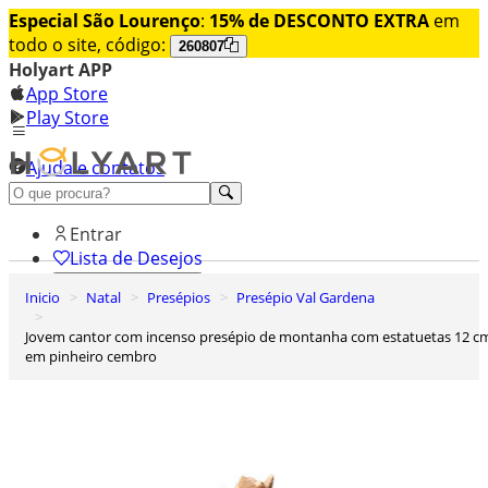
Especial São Lourenço
:
15% de DESCONTO EXTRA
em
todo o site, código:
260807
Holyart APP
App Store
Play Store
Ajuda e contatos
Conheça premium
Entrar
Lista de Desejos
Inicio
Natal
Presépios
Presépio Val Gardena
0
Carrinho de Compras
Jovem cantor com incenso presépio de montanha com estatuetas 12 cm
em pinheiro cembro