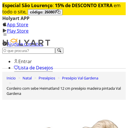
Especial São Lourenço
:
15% de DESCONTO EXTRA
em
todo o site,
código: 260807
Holyart APP
App Store
Play Store
Ajuda e contatos
Conheça premium
Entrar
Lista de Desejos
Inicio
Natal
Presépios
Presépio Val Gardena
0
Carrinho de Compras
Cordeiro com sebe Heimatland 12 cm presépio madeira pintada Val
Gardena