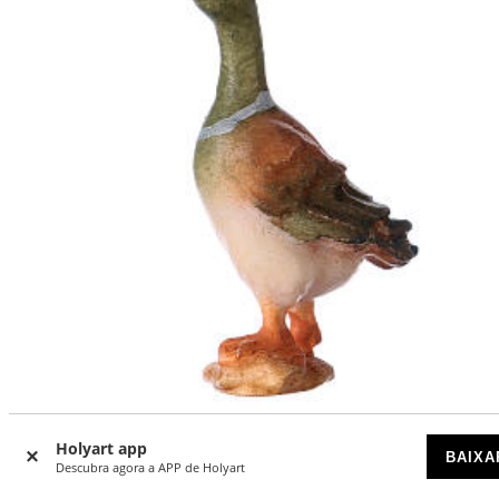
Holyart app
Pato em pé presépio Original madeira pintada Val Gardena
BAIXA
cm
Descubra agora a APP de Holyart