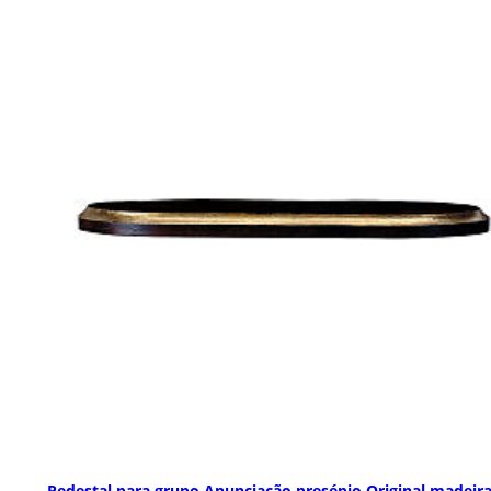
Pedestal para grupo Anunciação presépio Original madeira