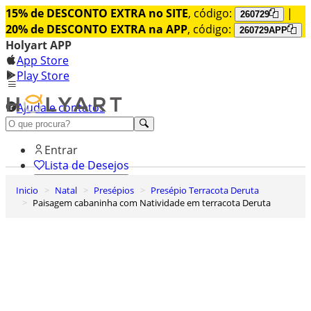
15% de DESCONTO EXTRA no SITE
, código:
|
260729
20% de DESCONTO EXTRA na APP
, código:
260729APP
Holyart APP
App Store
Play Store
Ajuda e contatos
Conheça premium
Entrar
Lista de Desejos
Inicio
Natal
Presépios
Presépio Terracota Deruta
0
Paisagem cabaninha com Natividade em terracota Deruta
Carrinho de Compras