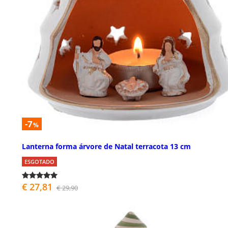
-7
%
Lanterna forma árvore de Natal terracota 13 cm
ESGOTADO
€ 27,81
€ 29,90