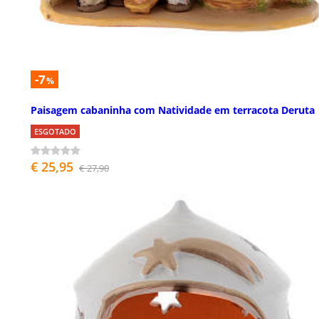
-7
%
Paisagem cabaninha com Natividade em terracota Deruta
ESGOTADO
€ 25,95
€ 27,90