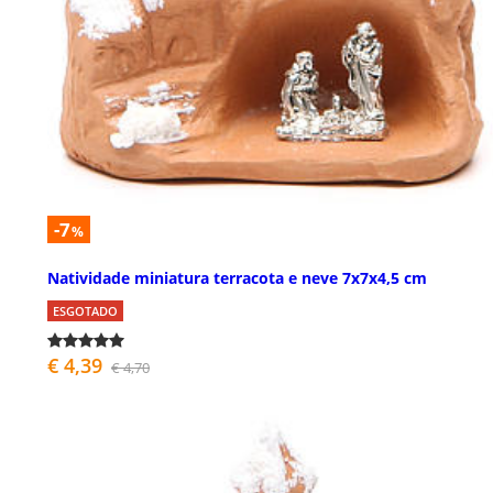
-7
%
Natividade miniatura terracota e neve 7x7x4,5 cm
ESGOTADO
€ 4,39
€ 4,70