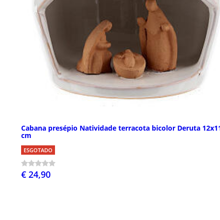
Cabana presépio Natividade terracota bicolor Deruta 12x1
cm
ESGOTADO
€ 24,90