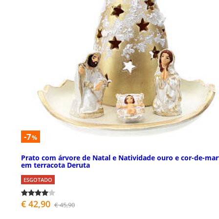
-7
%
Prato com árvore de Natal e Natividade ouro e cor-de-ma
em terracota Deruta
ESGOTADO
€ 42,90
€ 45,90