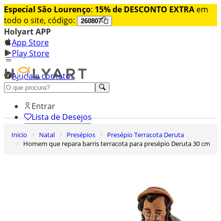
Especial São Lourenço
:
15% de DESCONTO EXTRA
em
todo o site, código:
260807
Holyart APP
App Store
Play Store
Ajuda e contatos
Conheça premium
Entrar
Lista de Desejos
Inicio
Natal
Presépios
Presépio Terracota Deruta
0
Homem que repara barris terracota para presépio Deruta 30 cm
Carrinho de Compras