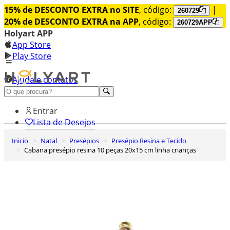
15% de DESCONTO EXTRA no SITE
, código:
|
260729
20% de DESCONTO EXTRA na APP
, código:
260729APP
Holyart APP
App Store
Play Store
Ajuda e contatos
Conheça premium
Entrar
Lista de Desejos
Inicio
Natal
Presépios
Presépio Resina e Tecido
0
Cabana presépio resina 10 peças 20x15 cm linha crianças
Carrinho de Compras