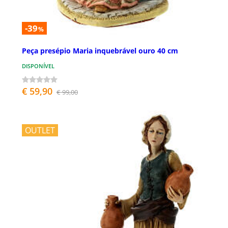
-39
%
Peça presépio Maria inquebrável ouro 40 cm
DISPONÍVEL
€ 59,90
€ 99,00
OUTLET