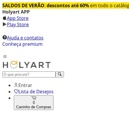
SALDOS DE VERÃO
:
descontos até 60%
em todo o catálo
Holyart APP
App Store
Play Store
Ajuda e contatos
Conheça premium
Entrar
Lista de Desejos
0
Carrinho de Compras