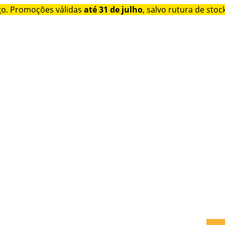
go. Promoções válidas
até 31 de julho
, salvo rutura de stock