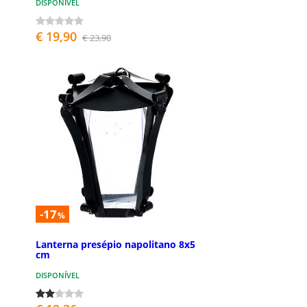
DISPONÍVEL
€ 19,90
€ 23,90
-17
%
Lanterna presépio napolitano 8x5
cm
DISPONÍVEL