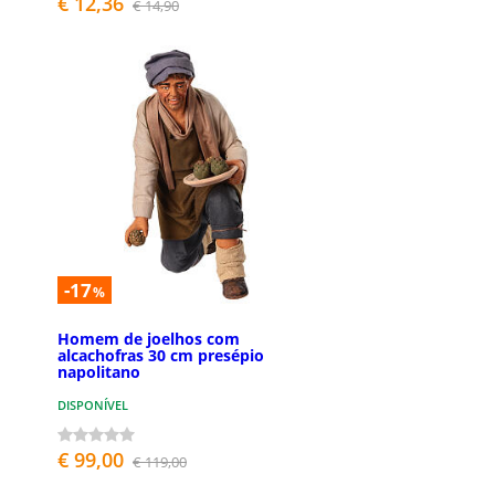
€ 12,36
€ 14,90
-17
%
Homem de joelhos com
alcachofras 30 cm presépio
napolitano
DISPONÍVEL
€ 99,00
€ 119,00