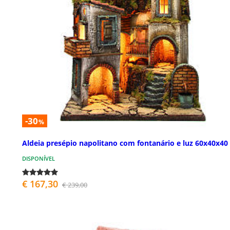
-30
%
Aldeia presépio napolitano com fontanário e luz 60x40x40
DISPONÍVEL
€ 167,30
€ 239,00