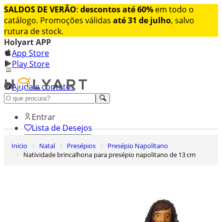
SALDOS DE VERÃO
:
descontos até 60%
em todo o
catálogo. Promoções válidas
até 31 de julho
, salvo
rutura de stock.
Holyart APP
App Store
Play Store
Ajuda e contatos
Conheça premium
Entrar
Lista de Desejos
Inicio
Natal
Presépios
Presépio Napolitano
0
Natividade brincalhona para presépio napolitano de 13 cm
Carrinho de Compras