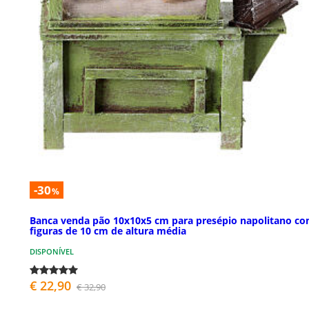
-30
%
Banca venda pão 10x10x5 cm para presépio napolitano c
figuras de 10 cm de altura média
DISPONÍVEL
€ 22,90
€ 32,90