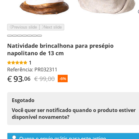
Previous slide
Next slide
Natividade brincalhona para presépio
napolitano de 13 cm
1
Referência:
PR032311
€
93
€ 99,00
,06
-6%
Esgotado
Você quer ser notificado quando o produto estiver
disponível novamente?
Quero o envio grátis para este artigo