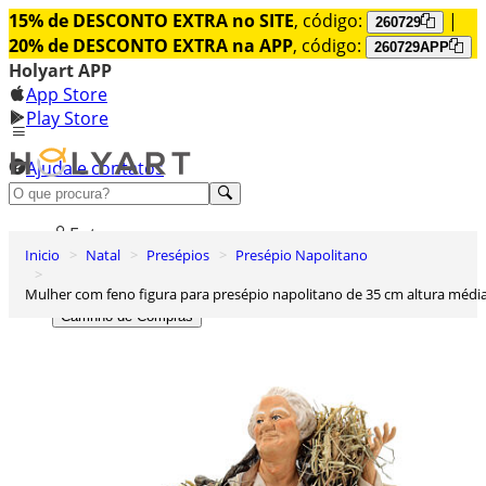
15% de DESCONTO EXTRA no SITE
, código:
|
260729
20% de DESCONTO EXTRA na APP
, código:
260729APP
Holyart APP
App Store
Play Store
Ajuda e contatos
Conheça premium
Entrar
Inicio
Natal
Presépios
Presépio Napolitano
Lista de Desejos
Mulher com feno figura para presépio napolitano de 35 cm altura médi
0
Carrinho de Compras