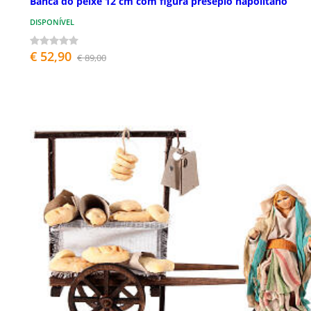
Banca do peixe 12 cm com figura presépio napolitano
DISPONÍVEL
€ 52,90
€ 89,00