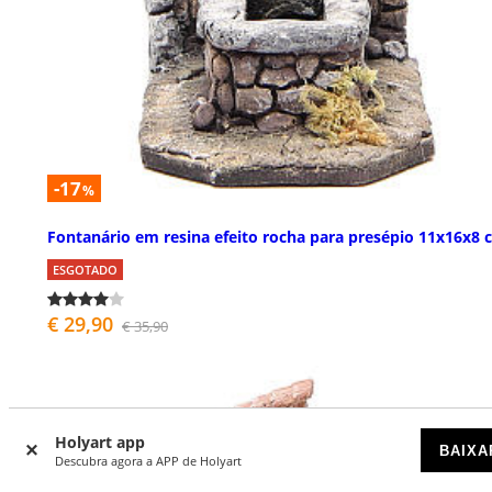
-17
%
Fontanário em resina efeito rocha para presépio 11x16x8 
ESGOTADO
€ 29,90
€ 35,90
Holyart app
BAIXA
Descubra agora a APP de Holyart