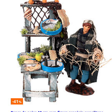
-41
%