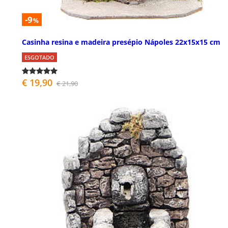
-9
%
Casinha resina e madeira presépio Nápoles 22x15x15 cm
ESGOTADO
€ 19,90
€ 21,90