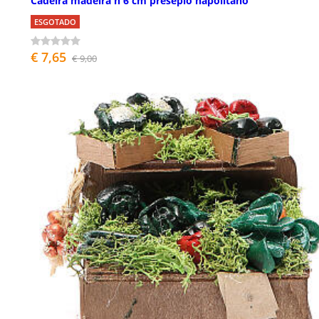
Cadeira madeira h 6 cm presépio napolitano
ESGOTADO
€ 7,65
€ 9,00