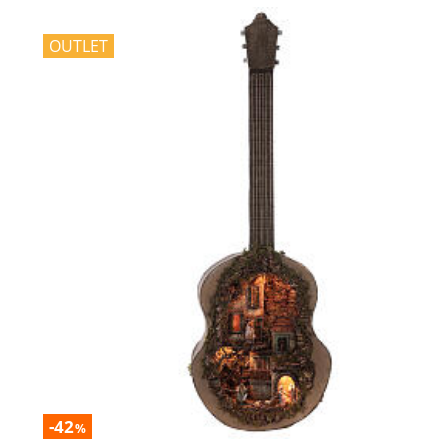
OUTLET
-42
%