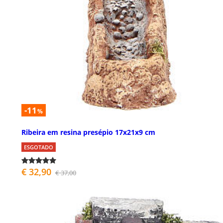
-11
%
Ribeira em resina presépio 17x21x9 cm
ESGOTADO
€ 32,90
€ 37,00