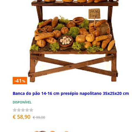
-41
%
Banca do pão 14-16 cm presépio napolitano 35x25x20 cm
DISPONÍVEL
€ 58,90
€ 99,00