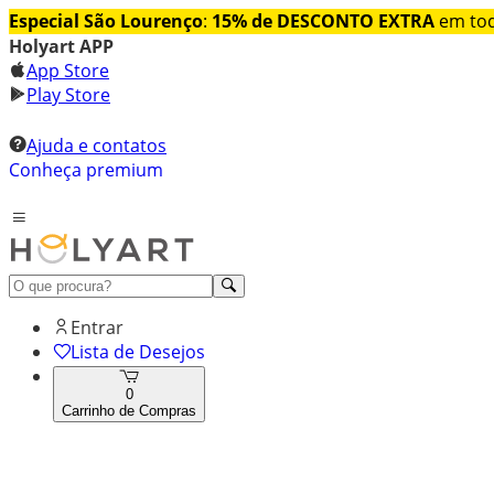
Especial São Lourenço
:
15% de DESCONTO EXTRA
em tod
Holyart APP
App Store
Play Store
Ajuda e contatos
Conheça premium
Entrar
Lista de Desejos
0
Carrinho de Compras