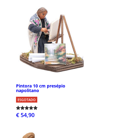
Pintora 10 cm presépio
napolitano
ESGOTADO
€ 54,90