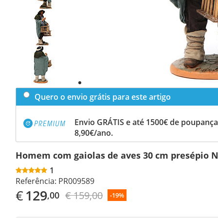
Previous
slide
Next
slide
Quero o envio grátis para este artigo
Envio GRÁTIS e até 1500€ de poupança
8,90€/ano.
Homem com gaiolas de aves 30 cm presépio 
1
Referência:
PR009589
€
129
€ 159,00
,00
-19%