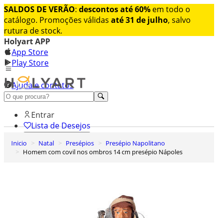
SALDOS DE VERÃO
:
descontos até 60%
em todo o
catálogo. Promoções válidas
até 31 de julho
, salvo
rutura de stock.
Holyart APP
App Store
Play Store
Ajuda e contatos
Conheça premium
Entrar
Lista de Desejos
Inicio
Natal
Presépios
Presépio Napolitano
0
Homem com covil nos ombros 14 cm presépio Nápoles
Carrinho de Compras