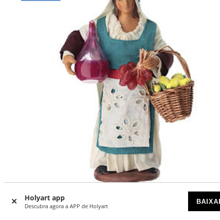
Holyart app
BAIXA
Mulher do povo para presépio napolitano 13 cm
Descubra agora a APP de Holyart
DISPONÍVEL