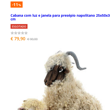
-11
%
Cabana com luz e janela para presépio napolitano 25x50x3
cm
ESGOTADO
€ 79,90
€ 90,00