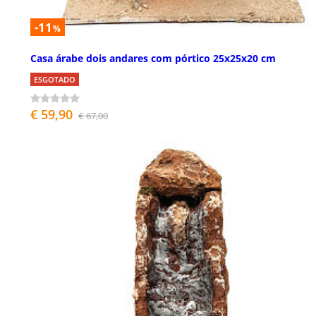
-11
%
Casa árabe dois andares com pórtico 25x25x20 cm
ESGOTADO
€ 59,90
€ 67,00