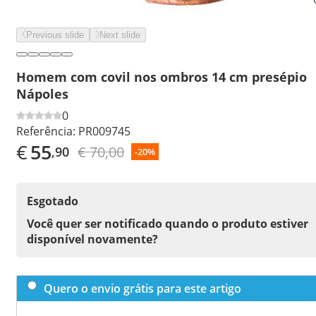
Previous slide
Next slide
Homem com covil nos ombros 14 cm presépio
Nápoles
0
Referência:
PR009745
€
55
€ 70,00
,90
-20%
Esgotado
Você quer ser notificado quando o produto estiver
disponível novamente?
Quero o envio grátis para este artigo