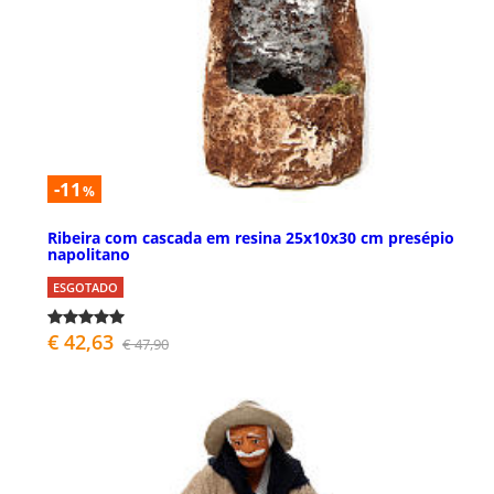
-11
%
Ribeira com cascada em resina 25x10x30 cm presépio
napolitano
ESGOTADO
€ 42,63
€ 47,90