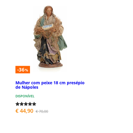
-36
%
Mulher com peixe 18 cm presépio
de Nápoles
DISPONÍVEL
€ 44,90
€ 70,00