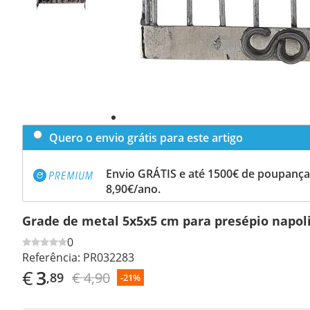
Quero o envio grátis para este artigo
Envio GRÁTIS e até 1500€ de poupança
8,90€/ano.
Grade de metal 5x5x5 cm para presépio napol
0
Referência:
PR032283
€
3
€ 4,90
,89
-21%