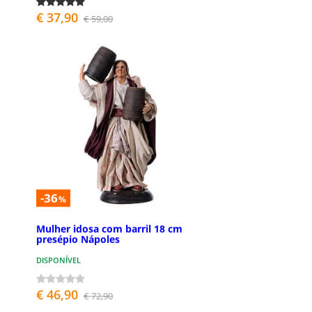
€ 37,90
€ 59,00
-36
%
Mulher idosa com barril 18 cm
presépio Nápoles
DISPONÍVEL
€ 46,90
€ 72,90