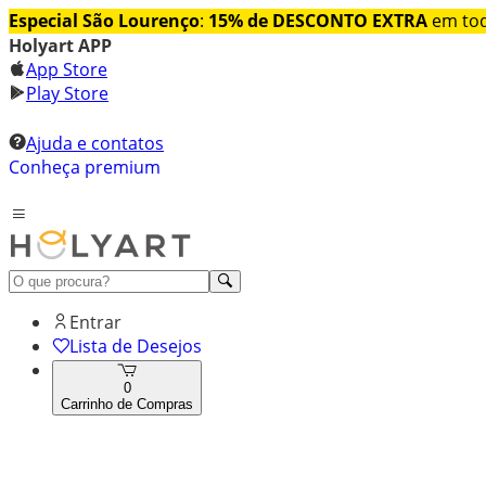
Especial São Lourenço
:
15% de DESCONTO EXTRA
em tod
Holyart APP
App Store
Play Store
Ajuda e contatos
Conheça premium
Entrar
Lista de Desejos
0
Carrinho de Compras