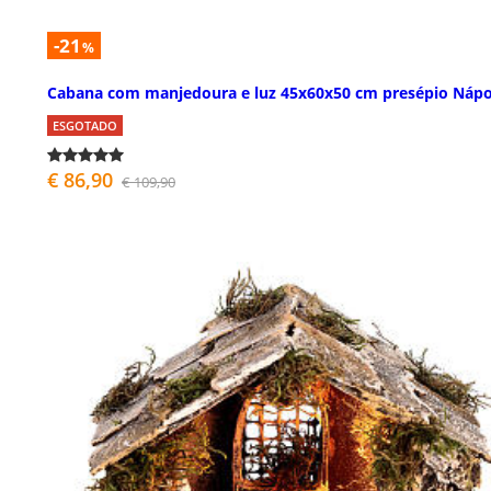
-21
%
Cabana com manjedoura e luz 45x60x50 cm presépio Nápo
ESGOTADO
€ 86,90
€ 109,90