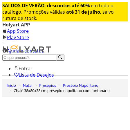
SALDOS DE VERÃO
:
descontos até 60%
em todo o
catálogo. Promoções válidas
até 31 de julho
, salvo
rutura de stock.
Holyart APP
App Store
Play Store
Ajuda e contatos
Conheça premium
Entrar
Lista de Desejos
Inicio
Natal
Presépios
Presépio Napolitano
0
Chalé 38x80x38 cm presépio napolitano com fontanário
Carrinho de Compras