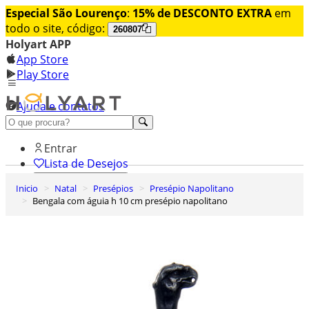
Especial São Lourenço
:
15% de DESCONTO EXTRA
em
todo o site, código:
260807
Holyart APP
App Store
Play Store
Ajuda e contatos
Conheça premium
Entrar
Lista de Desejos
Inicio
Natal
Presépios
Presépio Napolitano
0
Bengala com águia h 10 cm presépio napolitano
Carrinho de Compras