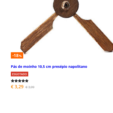
-18
%
Pás de moinho 10,5 cm presépio napolitano
ESGOTADO
€ 3,29
€ 3,99