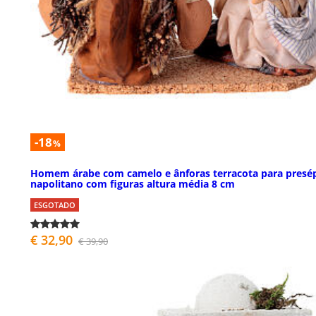
-18
%
Homem árabe com camelo e ânforas terracota para presé
napolitano com figuras altura média 8 cm
ESGOTADO
€ 32,90
€ 39,90