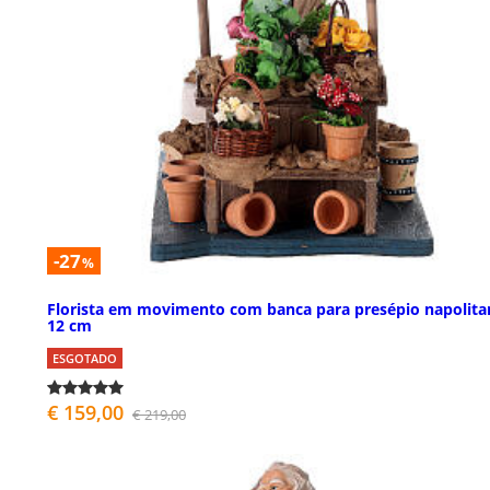
-27
%
Florista em movimento com banca para presépio napolita
12 cm
ESGOTADO
€ 159,00
€ 219,00