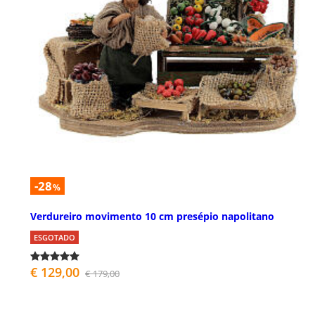
-28
%
Verdureiro movimento 10 cm presépio napolitano
ESGOTADO
€ 129,00
€ 179,00