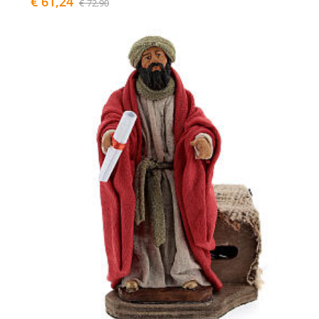
€ 61,24
€ 72,90