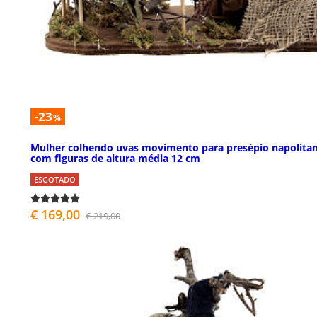
-23
%
Mulher colhendo uvas movimento para presépio napolita
com figuras de altura média 12 cm
ESGOTADO
€ 169,00
€ 219,00