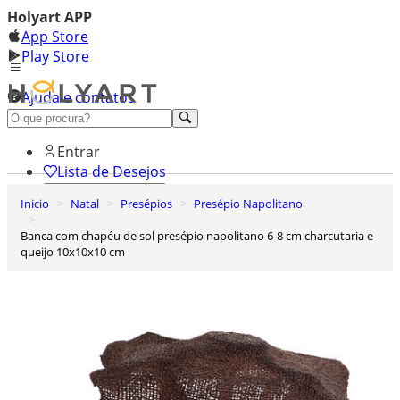
Holyart APP
App Store
Play Store
Ajuda e contatos
Conheça premium
Entrar
Lista de Desejos
Inicio
Natal
Presépios
Presépio Napolitano
0
Carrinho de Compras
Banca com chapéu de sol presépio napolitano 6-8 cm charcutaria e
queijo 10x10x10 cm