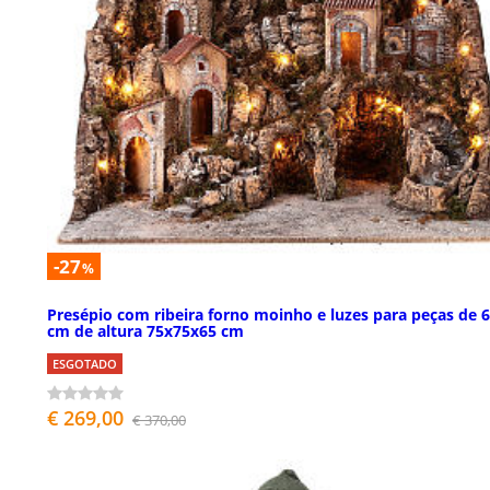
-27
%
Presépio com ribeira forno moinho e luzes para peças de 6
cm de altura 75x75x65 cm
ESGOTADO
€ 269,00
€ 370,00