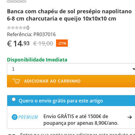
Banca com chapéu de sol presépio napolitano
6-8 cm charcutaria e queijo 10x10x10 cm
0
Referência:
PR037016
€
14
€ 19,00
,93
-21%
Disponibilidade Imediata
ADICIONAR AO CARRINHO
Quero o envio grátis para este artigo
Envio GRÁTIS e até 1500€ de
poupança por apenas 8,90€/ano.
Entre na sua conta para adicionar este produto n