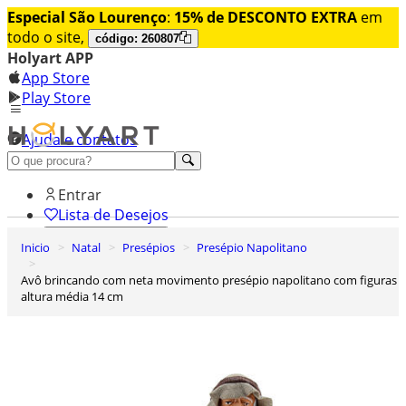
Especial São Lourenço
:
15% de DESCONTO EXTRA
em
todo o site,
código: 260807
Holyart APP
App Store
Play Store
Ajuda e contatos
Conheça premium
Entrar
Lista de Desejos
Inicio
Natal
Presépios
Presépio Napolitano
0
Carrinho de Compras
Avô brincando com neta movimento presépio napolitano com figuras
altura média 14 cm