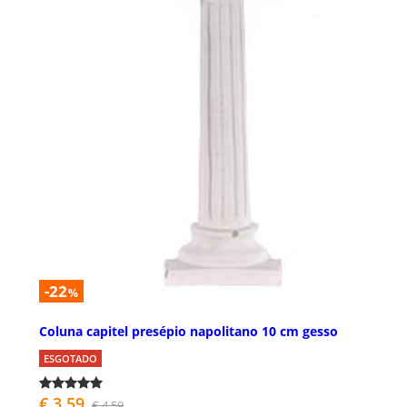
-22
%
Coluna capitel presépio napolitano 10 cm gesso
ESGOTADO
€ 3,59
€ 4,59