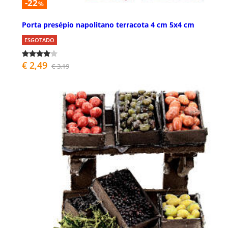
-22
%
Porta presépio napolitano terracota 4 cm 5x4 cm
ESGOTADO
€ 2,49
€ 3,19