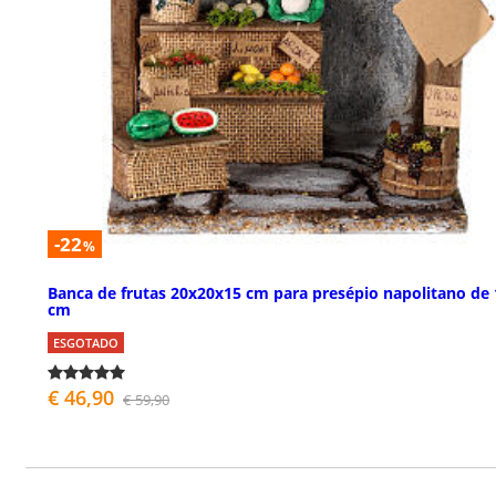
-22
%
Banca de frutas 20x20x15 cm para presépio napolitano de 
cm
ESGOTADO
€ 46,90
€ 59,90