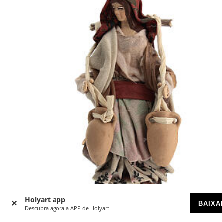
Holyart app
BAIXA
Descubra agora a APP de Holyart
Aguadeira presépio napolitano terracota 10 cm