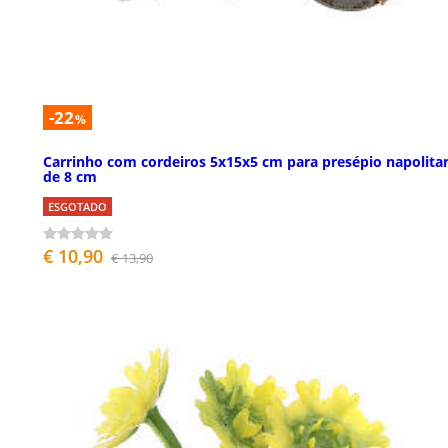
-22
%
Carrinho com cordeiros 5x15x5 cm para presépio napolita
de 8 cm
ESGOTADO
€ 10,90
€ 13,90