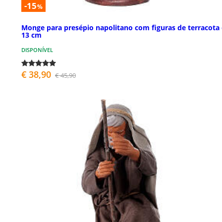
-15
%
Monge para presépio napolitano com figuras de terracota
13 cm
DISPONÍVEL
€ 38,90
€ 45,90