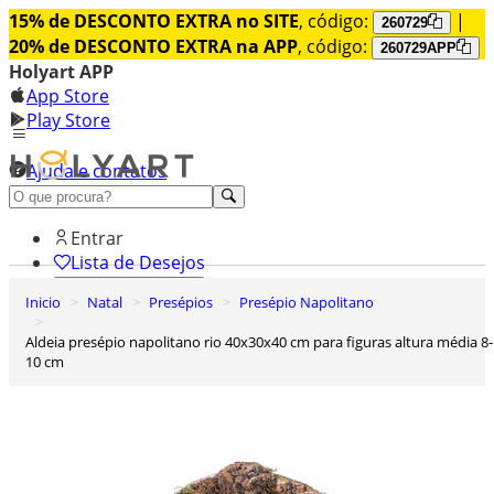
15% de DESCONTO EXTRA no SITE
, código:
|
260729
20% de DESCONTO EXTRA na APP
, código:
260729APP
Holyart APP
App Store
Play Store
Ajuda e contatos
Conheça premium
Entrar
Lista de Desejos
Inicio
Natal
Presépios
Presépio Napolitano
0
Carrinho de Compras
Aldeia presépio napolitano rio 40x30x40 cm para figuras altura média 8-
10 cm