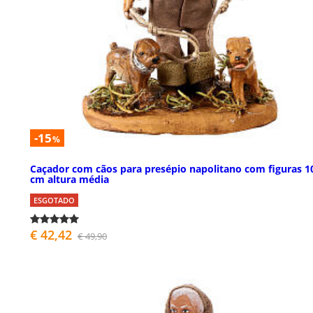
-15
%
Caçador com cãos para presépio napolitano com figuras 1
cm altura média
ESGOTADO
€ 42,42
€ 49,90