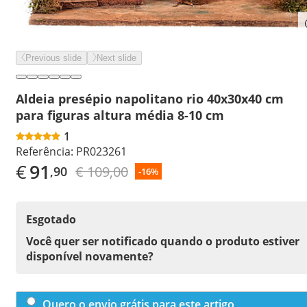
Previous slide
Next slide
Aldeia presépio napolitano rio 40x30x40 cm
para figuras altura média 8-10 cm
1
Referência:
PR023261
€
91
€ 109,00
,90
-16%
Esgotado
Você quer ser notificado quando o produto estiver
disponível novamente?
Quero o envio grátis para este artigo