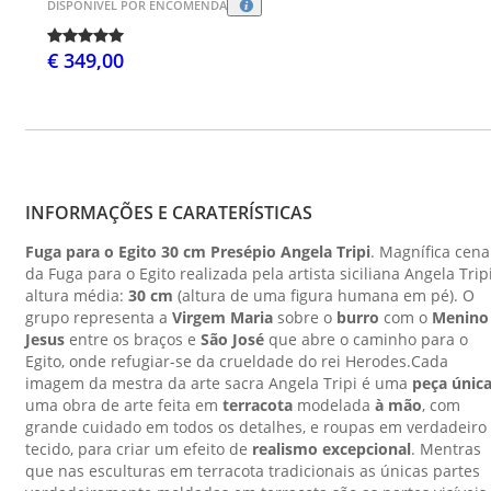
DISPONÍVEL POR ENCOMENDA
€ 349,00
INFORMAÇÕES E CARATERÍSTICAS
Fuga para o Egito 30 cm Presépio Angela Tripi
. Magnífica cena
da Fuga para o Egito realizada pela artista siciliana Angela Tripi
altura média:
30
cm
(altura de uma figura humana em pé). O
grupo representa a
Virgem Maria
sobre o
burro
com o
Menino
Jesus
entre os braços e
São José
que abre o caminho para o
Egito, onde refugiar-se da crueldade do rei Herodes.Cada
imagem da mestra da arte sacra Angela Tripi é uma
peça únic
uma obra de arte feita em
terracota
modelada
à mão
, com
grande cuidado em todos os detalhes, e roupas em verdadeiro
tecido, para criar um efeito de
realismo
excepcional
. Mentras
que nas esculturas em terracota tradicionais as únicas partes