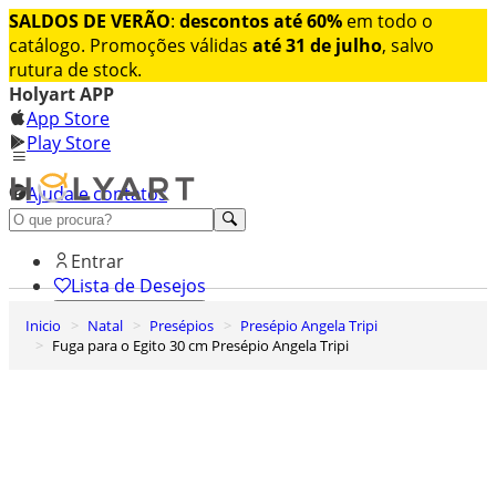
SALDOS DE VERÃO
:
descontos até 60%
em todo o
catálogo. Promoções válidas
até 31 de julho
, salvo
rutura de stock.
Holyart APP
App Store
Play Store
Ajuda e contatos
Conheça premium
Entrar
Lista de Desejos
Inicio
Natal
Presépios
Presépio Angela Tripi
0
Fuga para o Egito 30 cm Presépio Angela Tripi
Carrinho de Compras