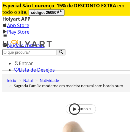
Especial São Lourenço
:
15% de DESCONTO EXTRA
em
todo o site,
código: 260807
Holyart APP
App Store
Play Store
Ajuda e contatos
Conheça premium
Entrar
Lista de Desejos
Inicio
Natal
Natividade
0
Sagrada Família moderna em madeira natural com borda ouro
Carrinho de Compras
VIDEO
1