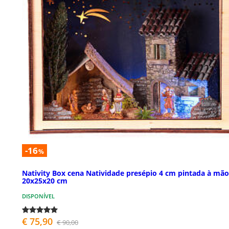
-16
%
Nativity Box cena Natividade presépio 4 cm pintada à mão
20x25x20 cm
DISPONÍVEL
€ 75,90
€ 90,00