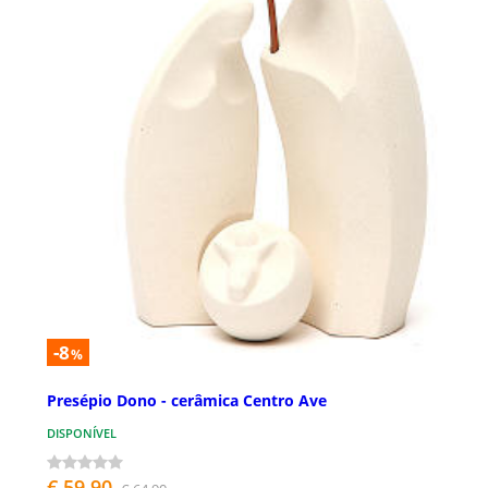
-8
%
Presépio Dono - cerâmica Centro Ave
DISPONÍVEL
€ 59,90