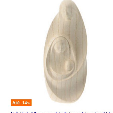
Até -14
%