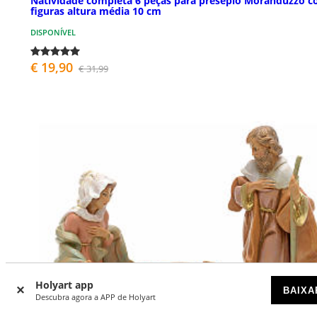
Natividade completa 6 peças para presépio Moranduzzo 
figuras altura média 10 cm
DISPONÍVEL
€ 19,90
€ 31,99
Holyart app
BAIXA
Descubra agora a APP de Holyart