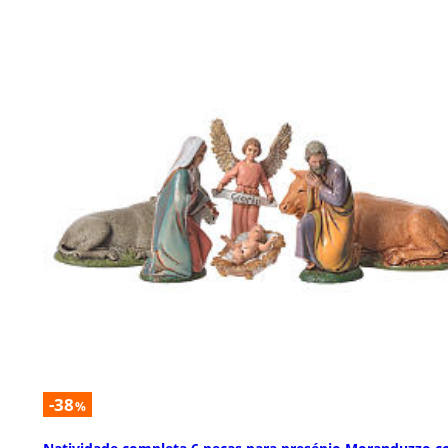
-38
%