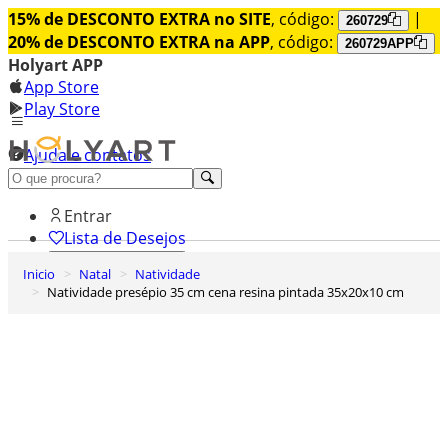
15% de DESCONTO EXTRA no SITE
, código:
|
260729
20% de DESCONTO EXTRA na APP
, código:
260729APP
Holyart APP
App Store
Play Store
Ajuda e contatos
Conheça premium
Entrar
Lista de Desejos
Inicio
Natal
Natividade
0
Natividade presépio 35 cm cena resina pintada 35x20x10 cm
Carrinho de Compras