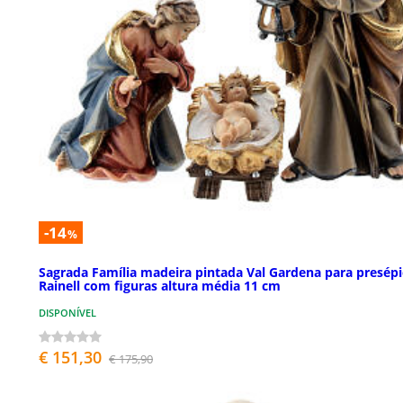
-14
%
Sagrada Família madeira pintada Val Gardena para presép
Rainell com figuras altura média 11 cm
DISPONÍVEL
€ 151,30
€ 175,90