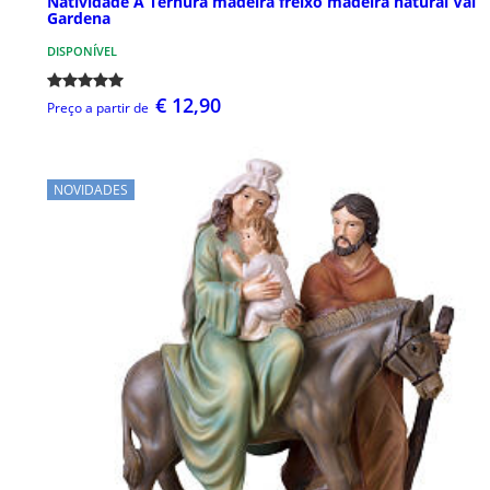
Natividade A Ternura madeira freixo madeira natural Val
Gardena
DISPONÍVEL
€ 12,90
Preço a partir de
NOVIDADES