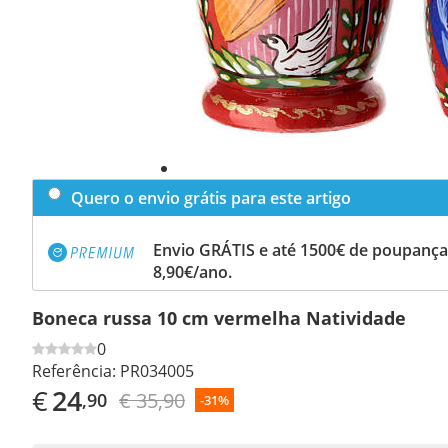
Quero o envio grátis para este artigo
Envio GRÁTIS e até 1500€ de poupança
8,90€/ano.
Boneca russa 10 cm vermelha Natividade
0
Referência:
PR034005
€
24
€ 35,90
,90
-31%