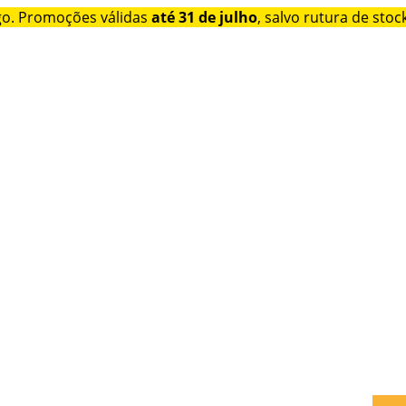
go. Promoções válidas
até 31 de julho
, salvo rutura de stock