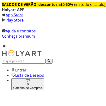
SALDOS DE VERÃO
:
descontos até 60%
em todo o catálo
Holyart APP
App Store
Play Store
Ajuda e contatos
Conheça premium
Entrar
Lista de Desejos
0
Carrinho de Compras