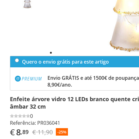
Quero o envio grátis para este artigo
Envio GRÁTIS e até 1500€ de poupança
8,90€/ano.
Enfeite árvore vidro 12 LEDs branco quente cri
âmbar 32 cm
0
Referência:
PR036041
€
8
€ 11,90
,89
-25%