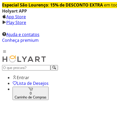
Especial São Lourenço
:
15% de DESCONTO EXTRA
em tod
Holyart APP
App Store
Play Store
Ajuda e contatos
Conheça premium
Entrar
Lista de Desejos
0
Carrinho de Compras