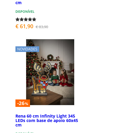
cm
DISPONÍVEL
€ 61,90
€ 83,90
NOVIDADES
-26
%
Rena 60 cm Infinity Light 345
LEDs com base de apoio 60x45
cm