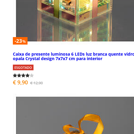
-23
%
Caixa de presente luminosa 6 LEDs luz branca quente vidr
opala Crystal design 7x7x7 cm para interior
ESGOTADO
€ 9,90
€ 12,90