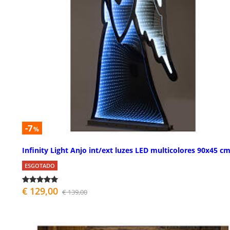
-7
%
Infinity Light Anjo int/ext luzes LED multicolores 90x45 c
ESGOTADO
€ 129,00
€ 139,00