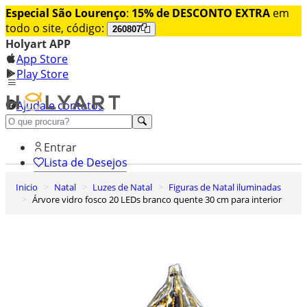
Especial São Lourenço
:
15% de DESCONTO EXTRA
em
todo o site, código:
260807
Holyart APP
App Store
Play Store
Ajuda e contatos
Conheça premium
Entrar
Lista de Desejos
Inicio
Natal
Luzes de Natal
Figuras de Natal iluminadas
0
Árvore vidro fosco 20 LEDs branco quente 30 cm para interior
Carrinho de Compras