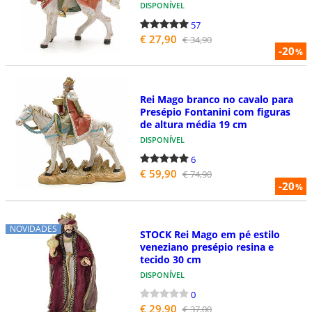
DISPONÍVEL
57
€ 27,90
€ 34,90
-20
%
Rei Mago branco no cavalo para
Presépio Fontanini com figuras
de altura média 19 cm
DISPONÍVEL
6
€ 59,90
€ 74,90
-20
%
NOVIDADES
STOCK Rei Mago em pé estilo
veneziano presépio resina e
tecido 30 cm
DISPONÍVEL
0
€ 29,90
€ 37,00