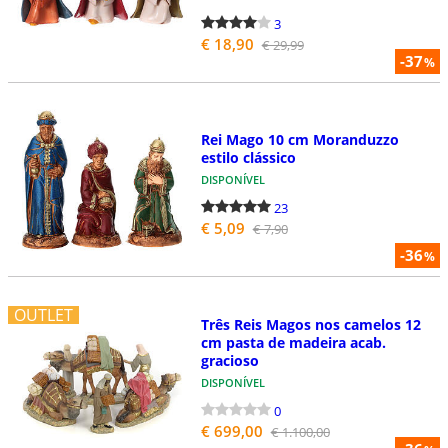
3
€ 18,90
€ 29,99
-37
%
Rei Mago 10 cm Moranduzzo
estilo clássico
DISPONÍVEL
23
€ 5,09
€ 7,90
-36
%
OUTLET
Três Reis Magos nos camelos 12
cm pasta de madeira acab.
gracioso
DISPONÍVEL
0
€ 699,00
€ 1.100,00