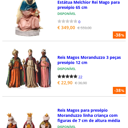
Estátua Melchior Rei Mago para
presépio 65 cm
DISPONÍVEL
0
€ 349,00
€ 559,00
-38
%
Reis Magos Moranduzzo 3 peças
presépio 12 cm
DISPONÍVEL
22
€ 22,90
€ 36,90
-38
%
Reis Magos para presépio
Moranduzzo linha criança com
figuras de 7 cm de altura média
DISPONÍVEL