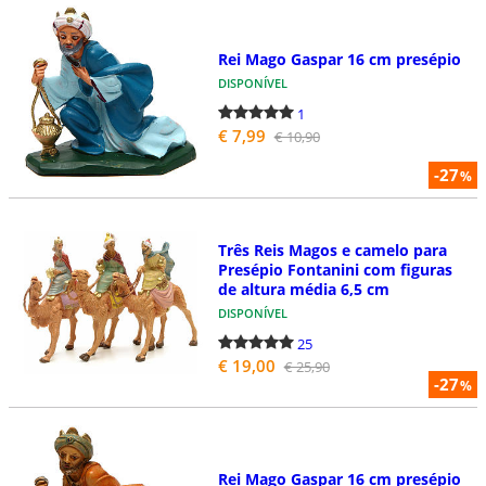
Rei Mago Gaspar 16 cm presépio
DISPONÍVEL
1
€ 7,99
€ 10,90
-27
%
Três Reis Magos e camelo para
Presépio Fontanini com figuras
de altura média 6,5 cm
DISPONÍVEL
25
€ 19,00
€ 25,90
-27
%
Rei Mago Gaspar 16 cm presépio