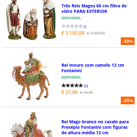
Três Reis Magos 60 cm fibra de
vidro PARA EXTERIOR
DISPONÍVEL
0
€ 3.192,00
€ 3.990,00
-20
%
Rei mouro com camelo 12 cm
Fontanini
DISPONÍVEL
63
€ 27,90
€ 34,90
-20
%
Rei Mago branco no cavalo para
Presépio Fontanini com figuras
de altura média 12 cm