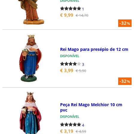
DISPONÍVEL
1
€ 9,99
€ 14,70
-32
%
Rei Mago para presépio de 12 cm
DISPONÍVEL
3
€ 3,99
€ 5,90
-32
%
Peça Rei Mago Melchior 10 cm
pvc
DISPONÍVEL
4
€ 3,19
€ 4,59