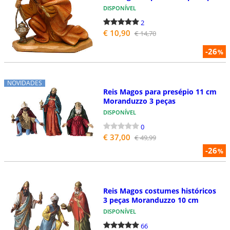
DISPONÍVEL
2
€ 10,90
€ 14,70
-26
%
NOVIDADES
Reis Magos para presépio 11 cm
Moranduzzo 3 peças
DISPONÍVEL
0
€ 37,00
€ 49,99
-26
%
Reis Magos costumes históricos
3 peças Moranduzzo 10 cm
DISPONÍVEL
66