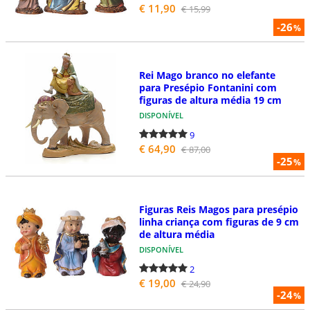
€ 11,90
€ 15,99
-26
%
Rei Mago branco no elefante
para Presépio Fontanini com
figuras de altura média 19 cm
DISPONÍVEL
9
€ 64,90
€ 87,00
-25
%
Figuras Reis Magos para presépio
linha criança com figuras de 9 cm
de altura média
DISPONÍVEL
2
€ 19,00
€ 24,90
-24
%