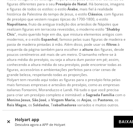
figuras diferentes para o seu
Presépio de Natal
. Há bonecos, imagens
e figuras de todos os estilos: o estilo
Árabe
, mais fiel à realidade
histórica da Palestina do tempo de Jesus, o estilo
Clássico
, com figuras
de presépio que vestem roupas típicas do 1700-1800, o estilo
Napolitano
, fruto da antigua tradição dos artesãos de Nápoles que
realizam figuras em terracota revestidas, o moderno estilo "
Shabby
Chic
", muito querido hoje em dia, que mistura elementos antigos com
modernos, e o estilo
Espanhol
, famoso pelas suas figuras de madeira e
pasta de madeira pintadas á mão. Além disso, pode usar os
filtros
à
esquerda da página também para escolher a
altura
das figuras, desde
poucos centímetros até mais de um metro. O tamanho refere-se à
altura média do presépio, ou seja a altura dum pastor em pé; assim,
conhecendo a altura média do seu presépio, pode encontrar todas as
figuras, accessórios e ambientações perfeitos para criar cenas de
grande beleza, respeitando todas as proporções.
Holyart tem reunido aqui todas as figuras para o presépio feita pelas
mais famosas empresas e artesãos do presépio, como as empresas
italianas Fontanini, Moranduzzo e Landi. Há tudo o que você precisa
para criar um presépio completo e inimitável: a
Sagrada Família
com o
Menino Jesus
,
São José
, a
Virgem Maria
, os
Anjos
, os
Pastores
, os
Reis Magos
, os
Soldados
, T
rabalhadores
variados e muitos outros.
Para qualquer questão sobre a categoria das Figuras de Presépio, pode
Holyart app
contatar-nos por email apoiocliente@holyart.pt, telefone ou no chat de
BAIXA
Descubra agora a APP de Holyart
Holyart.