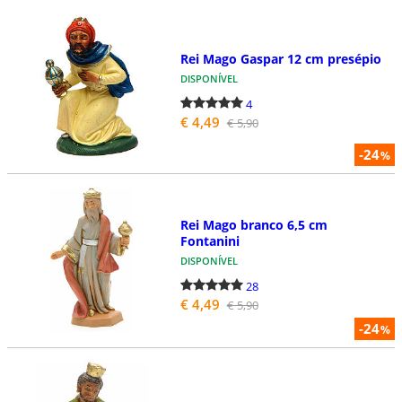
Rei Mago Gaspar 12 cm presépio
DISPONÍVEL
4
€ 4,49
€ 5,90
-24
%
Rei Mago branco 6,5 cm
Fontanini
DISPONÍVEL
28
€ 4,49
€ 5,90
-24
%