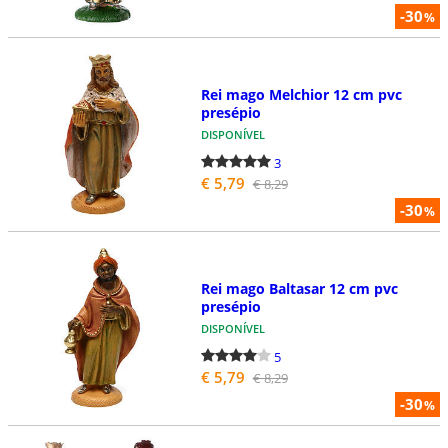
-30
%
Rei mago Melchior 12 cm pvc
presépio
DISPONÍVEL
3
€ 5,79
€ 8,29
-30
%
Rei mago Baltasar 12 cm pvc
presépio
DISPONÍVEL
5
€ 5,79
€ 8,29
-30
%