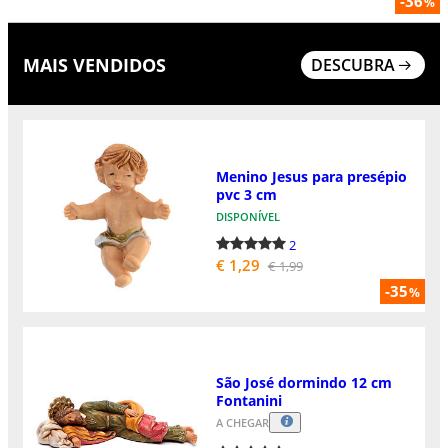
-36
%
MAIS VENDIDOS
DESCUBRA
Menino Jesus para presépio
pvc 3 cm
DISPONÍVEL
2
€ 1,29
€ 1,99
-35
%
São José dormindo 12 cm
Fontanini
A CHEGAR