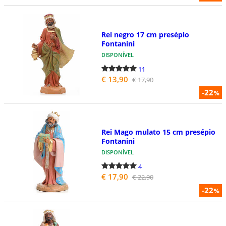
Rei negro 17 cm presépio
Fontanini
DISPONÍVEL
11
€ 13,90
€ 17,90
-22
%
Rei Mago mulato 15 cm presépio
Fontanini
DISPONÍVEL
4
€ 17,90
€ 22,90
-22
%