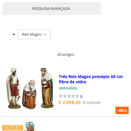
PESQUISA AVANÇADA
Reis Magos
60 artigos
Três Reis Magos presépio 60 cm
fibra de vidro
DISPONÍVEL
0
€ 2.098,45
€ 3.870,00
-46
%
OUTLET