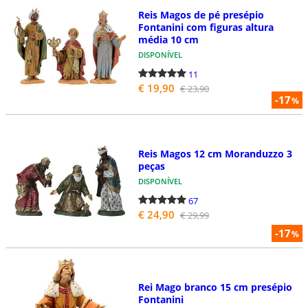
Reis Magos de pé presépio
Fontanini com figuras altura
média 10 cm
DISPONÍVEL
11
€ 19,90
€ 23,90
-17
%
Reis Magos 12 cm Moranduzzo 3
peças
DISPONÍVEL
67
€ 24,90
€ 29,99
-17
%
Rei Mago branco 15 cm presépio
Fontanini