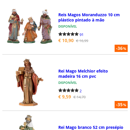
Reis Magos Moranduzzo 10 cm
plástico pintado à mão
DISPONÍVEL
91
€ 10,90
€ 16,99
-36
%
Rei Mago Melchior efeito
madeira 16 cm pvc
DISPONÍVEL
2
€ 9,59
€ 14,70
-35
%
Rei Mago branco 52 cm presépio