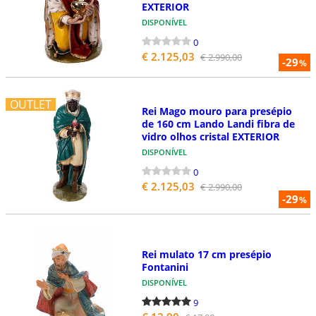
EXTERIOR
DISPONÍVEL
0
€ 2.125,03
€ 2.990,00
-29
%
OUTLET
Rei Mago mouro para presépio
de 160 cm Lando Landi fibra de
vidro olhos cristal EXTERIOR
DISPONÍVEL
0
€ 2.125,03
€ 2.990,00
-29
%
Rei mulato 17 cm presépio
Fontanini
DISPONÍVEL
9