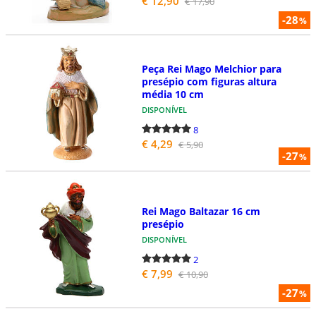
€ 12,90
€ 17,90
-28
%
Peça Rei Mago Melchior para
presépio com figuras altura
média 10 cm
DISPONÍVEL
8
€ 4,29
€ 5,90
-27
%
Rei Mago Baltazar 16 cm
presépio
DISPONÍVEL
2
€ 7,99
€ 10,90
-27
%