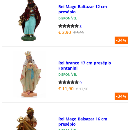
Rei Mago Baltazar 12 cm
presépio
DISPONÍVEL
3
€ 3,90
€ 5,90
-34
%
Rei branco 17 cm presépio
Fontanini
DISPONÍVEL
9
€ 11,90
€ 17,90
-34
%
Rei Mago Balsazar 16 cm
presépio