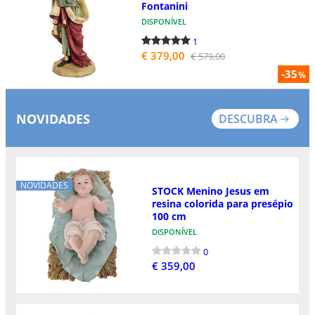
Fontanini
DISPONÍVEL
1
€ 379,00
€ 579,00
-35
%
NOVIDADES
DESCUBRA
NOVIDADES
STOCK Menino Jesus em
resina colorida para presépio
100 cm
DISPONÍVEL
0
€ 359,00