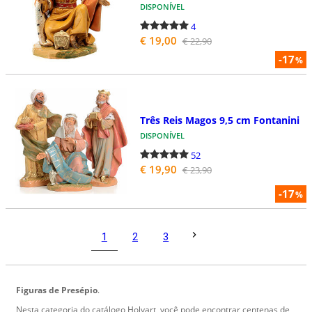
DISPONÍVEL
4
€ 19,00
€ 22,90
-17
%
Três Reis Magos 9,5 cm Fontanini
DISPONÍVEL
52
€ 19,90
€ 23,90
-17
%
1
2
3
Figuras de Presépio
.
Nesta categoria do catálogo Holyart, você pode encontrar centenas de