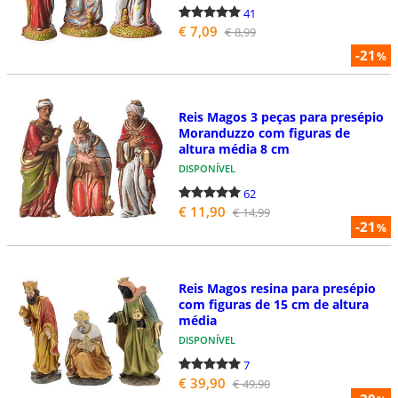
41
€ 7,09
€ 8,99
-21
%
Reis Magos 3 peças para presépio
Moranduzzo com figuras de
altura média 8 cm
DISPONÍVEL
62
€ 11,90
€ 14,99
-21
%
Reis Magos resina para presépio
com figuras de 15 cm de altura
média
DISPONÍVEL
7
€ 39,90
€ 49,90