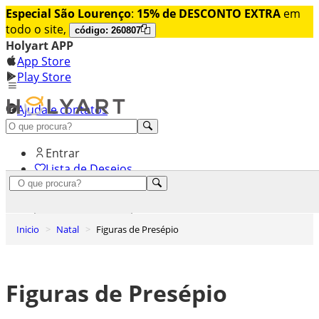
Especial São Lourenço
:
15% de DESCONTO EXTRA
em
todo o site,
código: 260807
Holyart APP
App Store
Play Store
Ajuda e contatos
Conheça premium
Entrar
Lista de Desejos
0
Carrinho de Compras
Inicio
Natal
Figuras de Presépio
Figuras de Presépio