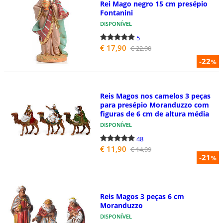
Rei Mago negro 15 cm presépio
Fontanini
DISPONÍVEL
5
€ 17,90
€ 22,90
-22
%
Reis Magos nos camelos 3 peças
para presépio Moranduzzo com
figuras de 6 cm de altura média
DISPONÍVEL
48
€ 11,90
€ 14,99
-21
%
Reis Magos 3 peças 6 cm
Moranduzzo
DISPONÍVEL