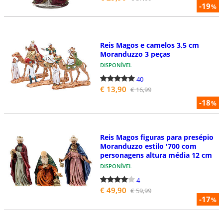
-19
%
Reis Magos e camelos 3,5 cm
Moranduzzo 3 peças
DISPONÍVEL
40
€ 13,90
€ 16,99
-18
%
Reis Magos figuras para presépio
Moranduzzo estilo '700 com
personagens altura média 12 cm
DISPONÍVEL
4
€ 49,90
€ 59,99
-17
%