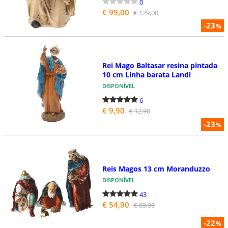
0
€ 99,00
€ 129,00
-23
%
Rei Mago Baltasar resina pintada
10 cm Linha barata Landi
DISPONÍVEL
6
€ 9,90
€ 12,90
-23
%
Reis Magos 13 cm Moranduzzo
DISPONÍVEL
43
€ 54,90
€ 69,99
-22
%